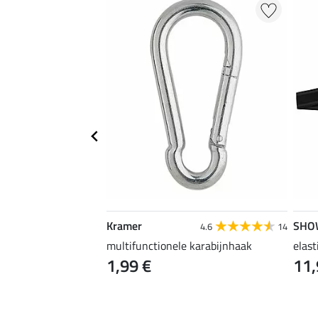
Kramer
SHO
4.3
3
4.6
14
ft
multifunctionele karabijnhaak
elas
1,99 €
11,