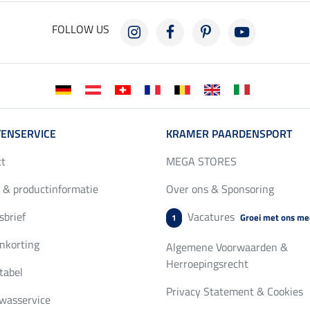
FOLLOW US
ENSERVICE
KRAMER PAARDENSPORT
ct
MEGA STORES
 & productinformatie
Over ons & Sponsoring
brief
Vacatures
Groei met ons me
1
nkorting
Algemene Voorwaarden &
Herroepingsrecht
tabel
Privacy Statement & Cookies
wasservice