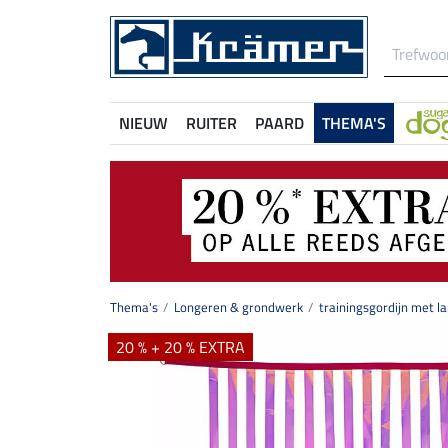
NIEUW
RUITER
PAARD
THEMA'S
Thema's
Longeren & grondwerk
trainingsgordijn met l
20 % + 20 % EXTRA