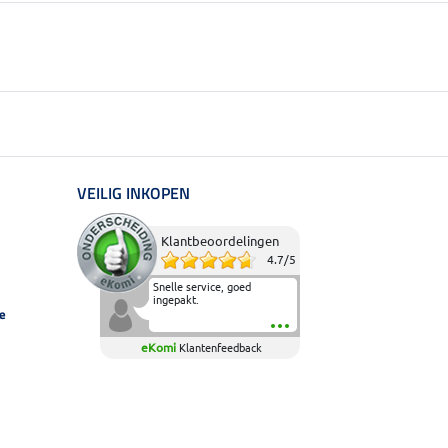
VEILIG INKOPEN
Klantbeoordelingen
4.7
/
5
Snelle service, goed
ingepakt.
e
eKomi
Klantenfeedback