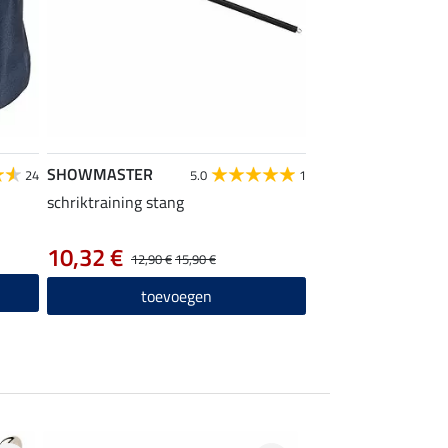
SHOWMASTER
24
5.0
1
schriktraining stang
10,32 €
12,90 €
15,90 €
toevoegen