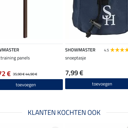
WMASTER
SHOWMASTER
4.5
ktraining panels
snoeptasje
7,99 €
72 €
35,90 €
44,90 €
toevoegen
toevoegen
KLANTEN KOCHTEN OOK