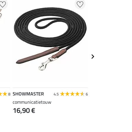
SHOWMASTER
SHOWMASTER
8
4.5
6
communicatietouw
dubbele longe Soft
16,90 €
22,90 €