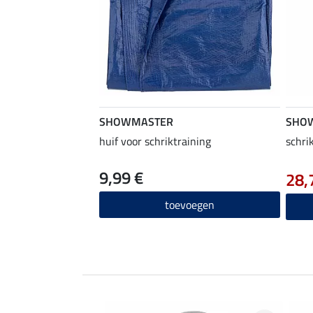
SHOWMASTER
SHO
huif voor schriktraining
schri
9,99 €
28,
toevoegen