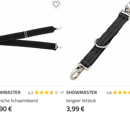
WMASTER
SHOWMASTER
4.2
17
4.8
tische lichaamsband
longeer bitstuk
90 €
3,99 €