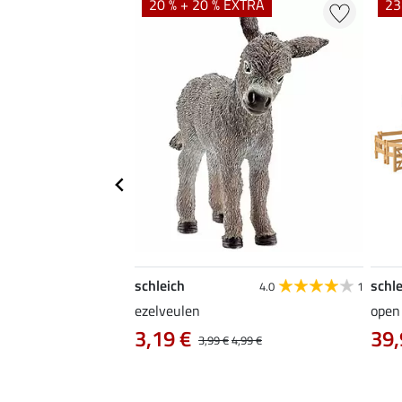
EXTRA
20 % + 20 % EXTRA
23
schleich
schle
4.0
1
engst
ezelveulen
open 
3,19 €
39,
8,99 €
3,99 €
4,99 €