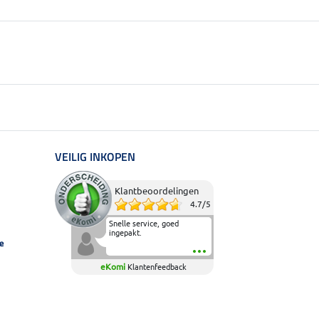
VEILIG INKOPEN
Klantbeoordelingen
4.7
/
5
Snelle service, goed
ingepakt.
e
eKomi
Klantenfeedback