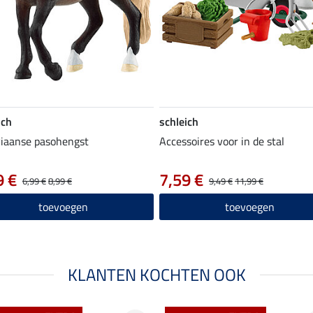
ich
schleich
iaanse pasohengst
Accessoires voor in de stal
9 €
7,59 €
6,99 €
8,99 €
9,49 €
11,99 €
toevoegen
toevoegen
KLANTEN KOCHTEN OOK