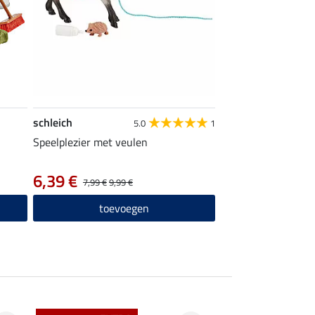
schleich
5.0
1
Speelplezier met veulen
6,39 €
7,99 €
9,99 €
toevoegen