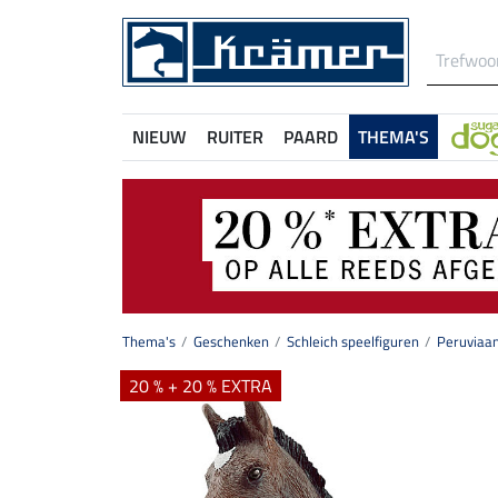
NIEUW
RUITER
PAARD
THEMA'S
Thema's
Geschenken
Schleich speelfiguren
Peruviaa
20 % + 20 % EXTRA