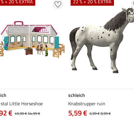
 % + 20 % EXTRA
22 % + 20 % EXTRA
ich
schleich
stal Little Horseshoe
Knabstrupper ruin
92 €
5,59 €
49,90 €
64,99 €
6,99 €
8,99 €