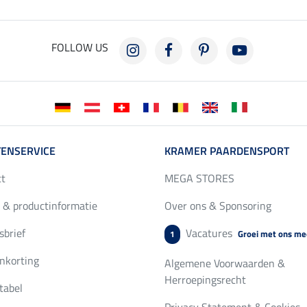
FOLLOW US
ENSERVICE
KRAMER PAARDENSPORT
ct
MEGA STORES
 & productinformatie
Over ons & Sponsoring
brief
Vacatures
Groei met ons me
1
nkorting
Algemene Voorwaarden &
Herroepingsrecht
tabel
Privacy Statement & Cookies