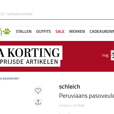
STALLEN
OUTFITS
SALE
MERKEN
CADEAUBON
nog
ns pasoveulen
schleich
Peruviaans pasoveul
Artikelnr.: 621848