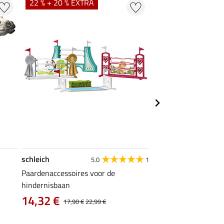
22 % + 20 % EXTRA
22 % + 20 % EXTR
schleich
schleich
5.0
1
Paardenaccessoires voor de
IJslandse ponyhengs
hindernisbaan
5,59 €
6,99 €
8,99 €
14,32 €
17,90 €
22,99 €