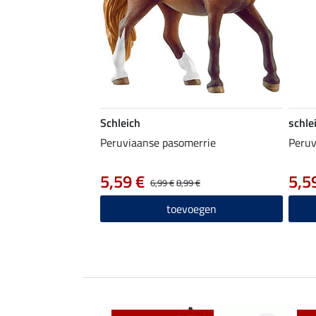
Schleich
schle
Peruviaanse pasomerrie
Peruv
5,59 €
5,5
6,99 €
8,99 €
toevoegen