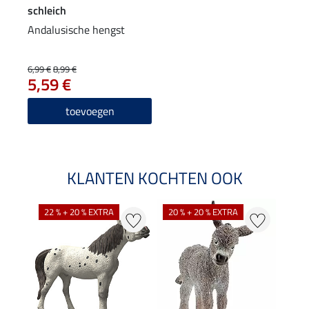
schleich
Andalusische hengst
6,99 €
8,99 €
5,59 €
toevoegen
KLANTEN KOCHTEN OOK
22 % + 20 % EXTRA
20 % + 20 % EXTRA
22 %