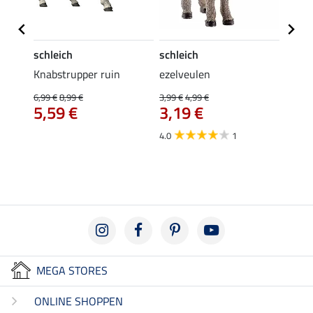
schleich
schleich
schle
Knabstrupper ruin
ezelveulen
KWPN
6,99 €
8,99 €
3,99 €
4,99 €
6,99 €
5,59 €
3,19 €
5,5
4.0
1
MEGA STORES
ONLINE SHOPPEN