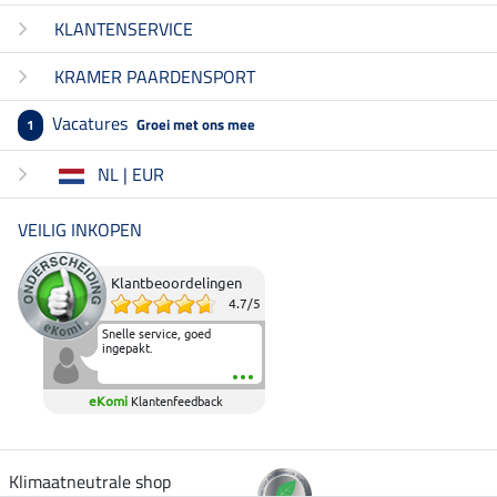
KLANTENSERVICE
KRAMER PAARDENSPORT
Vacatures
Groei met ons mee
1
NL | EUR
VEILIG INKOPEN
Klantbeoordelingen
4.7
/
5
Snelle service, goed
ingepakt.
eKomi
Klantenfeedback
Klimaatneutrale shop