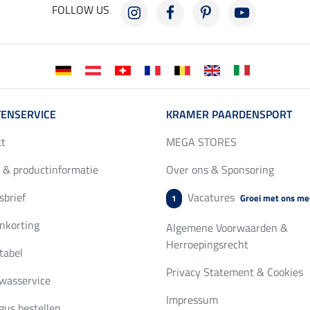
FOLLOW US
ENSERVICE
KRAMER PAARDENSPORT
ct
MEGA STORES
 & productinformatie
Over ons & Sponsoring
brief
Vacatures
Groei met ons me
1
nkorting
Algemene Voorwaarden &
Herroepingsrecht
tabel
Privacy Statement & Cookies
wasservice
Impressum
gus bestellen