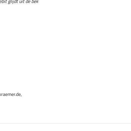
it glijdt uit de bek
kraemer.de,