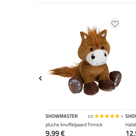
SHOWMASTER
SHO
5.0
1
tsset
pluche knuffelpaard Finnick
Hals
9,99 €
12,