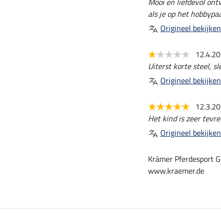
Mooi en liefdevol ontw
als je op het hobbypaa
Origineel bekijken
12.4.2
Uiterst korte steel, s
Origineel bekijken
12.3.2
Het kind is zeer tevre
Origineel bekijken
Krämer Pferdesport G
www.kraemer.de