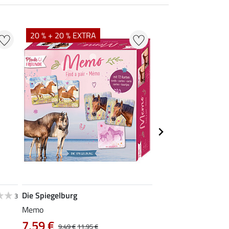
20 % + 20 % EXTRA
Die Spiegelburg
SHOWMASTER
3
Memo
Hobby Horse poetsse
19,90 €
7,59 €
9,49 €
11,95 €