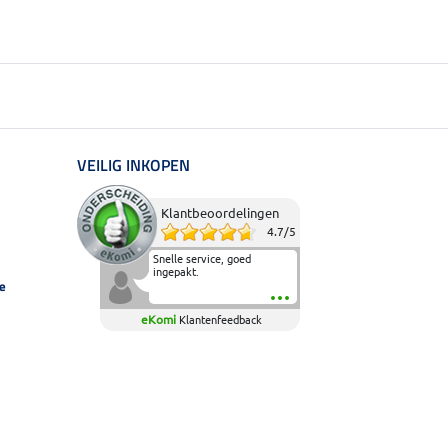
VEILIG INKOPEN
Klantbeoordelingen
4.7
/
5
Snelle service, goed
ingepakt.
e
eKomi
Klantenfeedback