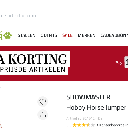
STALLEN
OUTFITS
SALE
MERKEN
CADEAUBON
nog
r
SHOWMASTER
Hobby Horse Jumper
Artikelnr.: 621912--DB
3.3
3 Klantenbeoordeli