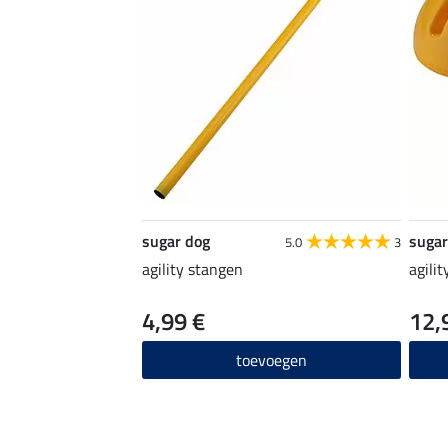
sugar dog
sugar
5.0
3
agility stangen
agili
4,99 €
12,
toevoegen