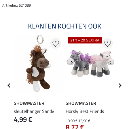
Artikelnr.: 621089
KLANTEN KOCHTEN OOK
21 % + 20 % EXTRA
SHOWMASTER
SHOWMASTER
SHO
sleutelhanger Sandy
Horsly Best Friends
Horsl
4,99 €
6,9
10,90 €
13,90 €
8,72 €
3.5