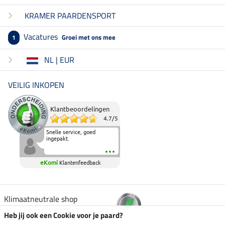
KRAMER PAARDENSPORT
Vacatures
Groei met ons mee
1
NL | EUR
VEILIG INKOPEN
Klantbeoordelingen
4.7
/
5
Snelle service, goed
ingepakt.
eKomi
Klantenfeedback
Klimaatneutrale shop
Heb jij ook een Cookie voor je paard?