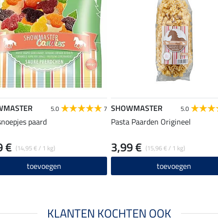
WMASTER
SHOWMASTER
5.0
7
5.0
snoepjes paard
Pasta Paarden Origineel
9 €
3,99 €
(14,95 € / 1 kg)
(15,96 € / 1 kg)
toevoegen
toevoegen
KLANTEN KOCHTEN OOK