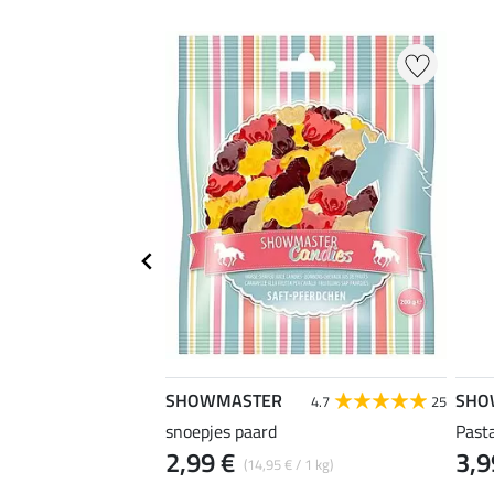
SHOWMASTER
SHO
5.0
1
4.7
25
onte Mix
snoepjes paard
Past
2,99 €
3,9
 / 1 kg)
(14,95 € / 1 kg)