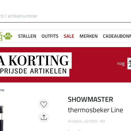
STALLEN
OUTFITS
SALE
MERKEN
CADEAUBON
nog
ine
SHOWMASTER
thermosbeker Line
Artikelnr.: 621929--NV