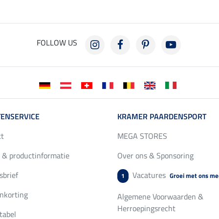
FOLLOW US
ENSERVICE
KRAMER PAARDENSPORT
ct
MEGA STORES
 & productinformatie
Over ons & Sponsoring
brief
Vacatures
Groei met ons me
1
nkorting
Algemene Voorwaarden &
Herroepingsrecht
tabel