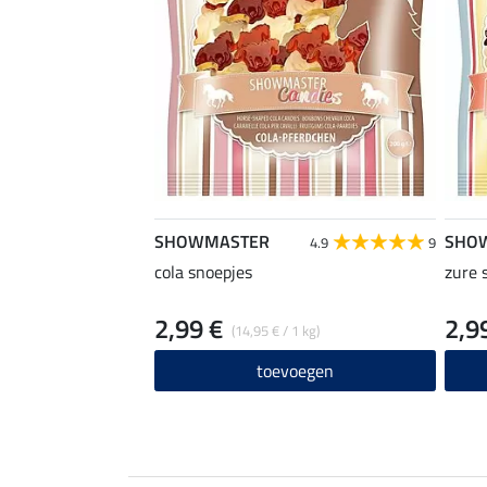
SHOWMASTER
SHO
4.9
9
cola snoepjes
zure 
2,99 €
2,9
(14,95 € / 1 kg)
toevoegen