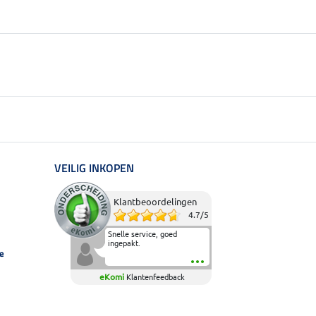
VEILIG INKOPEN
Klantbeoordelingen
4.7
/
5
Snelle service, goed
ingepakt.
e
eKomi
Klantenfeedback