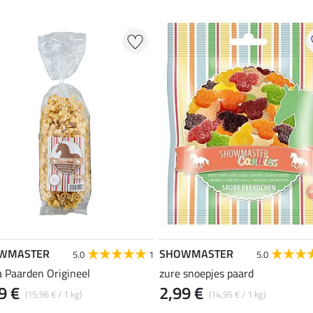
WMASTER
SHOWMASTER
5.0
1
5.0
a Paarden Origineel
zure snoepjes paard
9 €
2,99 €
(15,96 € / 1 kg)
(14,95 € / 1 kg)