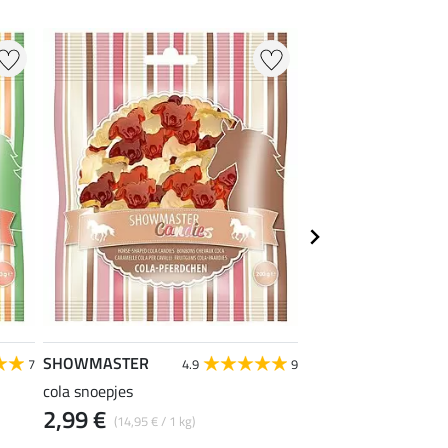
SHOWMASTER
SHOWMASTER
7
4.9
9
cola snoepjes
Pasta Paarden Bonte
2,99 €
3,99 €
(14,95 € / 1 kg)
(15,96 € / 1 k