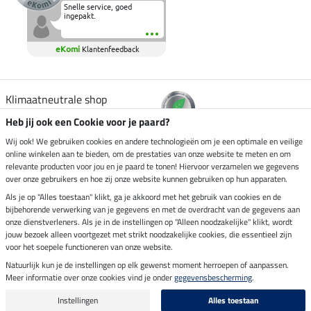
Snelle service, goed
ingepakt.
eKomi
Klantenfeedback
Klimaatneutrale shop
Heb jij ook een Cookie voor je paard?
Verzending per
Wij ook! We gebruiken cookies en andere technologieën om je een optimale en veilige
online winkelen aan te bieden, om de prestaties van onze website te meten en om
relevante producten voor jou en je paard te tonen! Hiervoor verzamelen we gegevens
over onze gebruikers en hoe zij onze website kunnen gebruiken op hun apparaten.
Veilig betalen met
Als je op "Alles toestaan" klikt, ga je akkoord met het gebruik van cookies en de
bijbehorende verwerking van je gegevens en met de overdracht van de gegevens aan
onze dienstverleners. Als je in de instellingen op "Alleen noodzakelijke" klikt, wordt
jouw bezoek alleen voortgezet met strikt noodzakelijke cookies, die essentieel zijn
voor het soepele functioneren van onze website.
Impressum
Natuurlijk kun je de instellingen op elk gewenst moment herroepen of aanpassen.
Meer informatie over onze cookies vind je onder
gegevensbescherming
.
Laatste update op 08.08.2026 om 14:33 uur
Alle prijzen in euro's, incl. BTW, excl. verzendkosten.
Instellingen
Alles toestaan