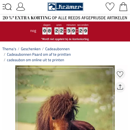
nog
0
0
0
8
8
8
2
2
2
2
2
2
3
3
3
9
9
9
2
2
2
8
9
0
8
2
2
3
9
2
9
8
Thema's
Geschenken
Cadeaubonnen
Cadeaubonnen Paard om af te printten
cadeaubon om online uit te printen