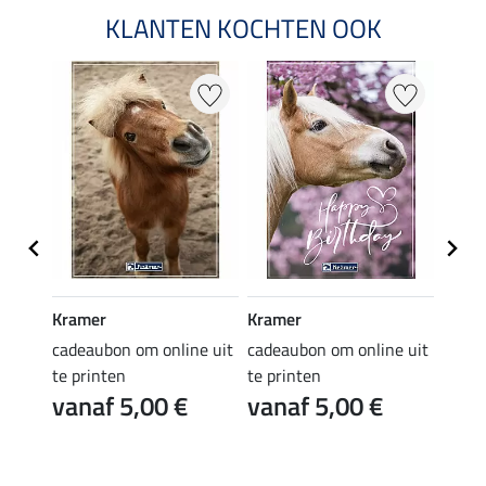
KLANTEN KOCHTEN OOK
Kramer
Kramer
Kram
e uit
cadeaubon om online uit
cadeaubon om online uit
cadea
te printen
te printen
te pr
vanaf 5,00 €
vanaf 5,00 €
van