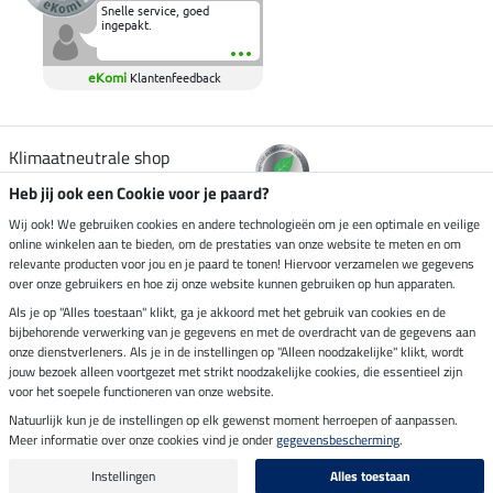
Snelle service, goed
ingepakt.
eKomi
Klantenfeedback
Klimaatneutrale shop
Heb jij ook een Cookie voor je paard?
Verzending per
Wij ook! We gebruiken cookies en andere technologieën om je een optimale en veilige
online winkelen aan te bieden, om de prestaties van onze website te meten en om
relevante producten voor jou en je paard te tonen! Hiervoor verzamelen we gegevens
over onze gebruikers en hoe zij onze website kunnen gebruiken op hun apparaten.
Veilig betalen met
Als je op "Alles toestaan" klikt, ga je akkoord met het gebruik van cookies en de
bijbehorende verwerking van je gegevens en met de overdracht van de gegevens aan
onze dienstverleners. Als je in de instellingen op "Alleen noodzakelijke" klikt, wordt
jouw bezoek alleen voortgezet met strikt noodzakelijke cookies, die essentieel zijn
voor het soepele functioneren van onze website.
Impressum
Natuurlijk kun je de instellingen op elk gewenst moment herroepen of aanpassen.
Meer informatie over onze cookies vind je onder
gegevensbescherming
.
Laatste update op 07.08.2026 om 14:39 uur
Alle prijzen in euro's, incl. BTW, excl. verzendkosten.
Instellingen
Alles toestaan