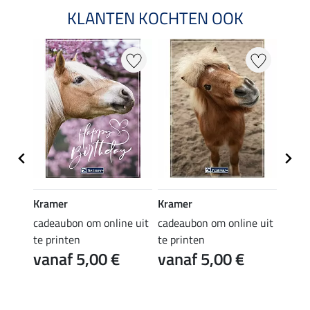
KLANTEN KOCHTEN OOK
Kramer
Kramer
Kram
e uit
cadeaubon om online uit
cadeaubon om online uit
cadea
te printen
te printen
te pr
vanaf 5,00 €
vanaf 5,00 €
van