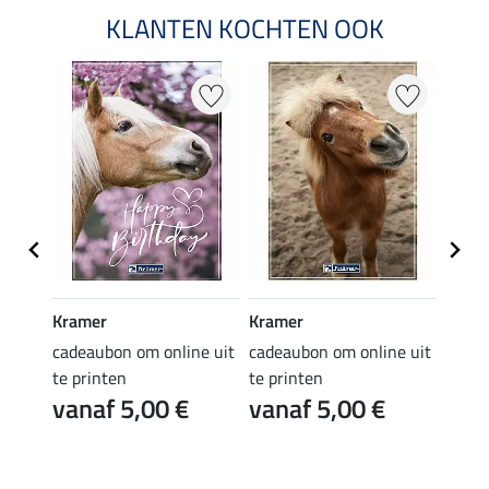
KLANTEN KOCHTEN OOK
Kramer
Kramer
Kram
e uit
cadeaubon om online uit
cadeaubon om online uit
cadea
te printen
te printen
te pr
vanaf 5,00 €
vanaf 5,00 €
van