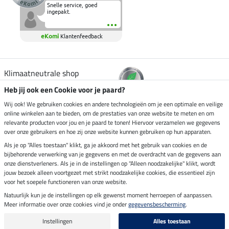
Snelle service, goed
ingepakt.
eKomi
Klantenfeedback
Klimaatneutrale shop
Heb jij ook een Cookie voor je paard?
Verzending per
Wij ook! We gebruiken cookies en andere technologieën om je een optimale en veilige
online winkelen aan te bieden, om de prestaties van onze website te meten en om
relevante producten voor jou en je paard te tonen! Hiervoor verzamelen we gegevens
over onze gebruikers en hoe zij onze website kunnen gebruiken op hun apparaten.
Veilig betalen met
Als je op "Alles toestaan" klikt, ga je akkoord met het gebruik van cookies en de
bijbehorende verwerking van je gegevens en met de overdracht van de gegevens aan
onze dienstverleners. Als je in de instellingen op "Alleen noodzakelijke" klikt, wordt
jouw bezoek alleen voortgezet met strikt noodzakelijke cookies, die essentieel zijn
voor het soepele functioneren van onze website.
Impressum
Natuurlijk kun je de instellingen op elk gewenst moment herroepen of aanpassen.
Meer informatie over onze cookies vind je onder
gegevensbescherming
.
Laatste update op 07.08.2026 om 14:39 uur
Alle prijzen in euro's, incl. BTW, excl. verzendkosten.
Instellingen
Alles toestaan