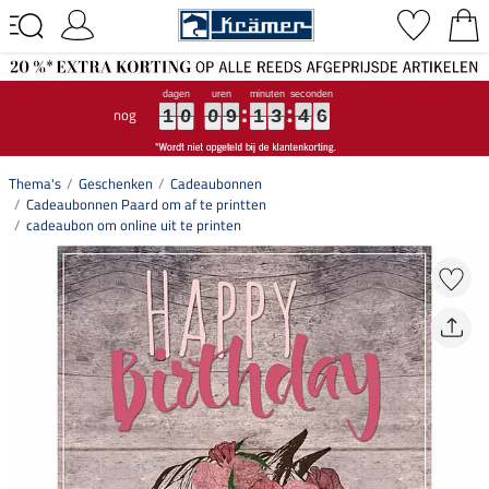
nog
1
1
1
0
0
0
0
0
0
9
9
9
1
1
1
3
3
3
4
4
4
5
6
1
0
0
9
1
3
4
5
6
Thema's
Geschenken
Cadeaubonnen
Cadeaubonnen Paard om af te printten
cadeaubon om online uit te printen