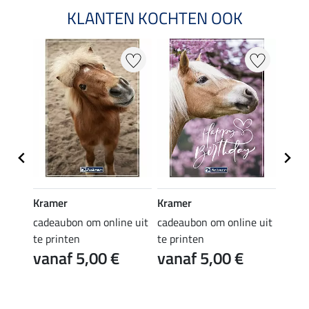
KLANTEN KOCHTEN OOK
Kramer
Kramer
Kram
e uit
cadeaubon om online uit
cadeaubon om online uit
cadea
te printen
te printen
te pr
vanaf 5,00 €
vanaf 5,00 €
van