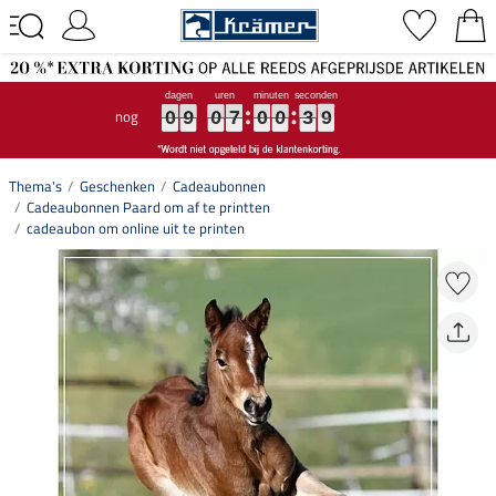
nog
0
0
0
9
9
9
0
0
0
7
7
7
0
0
0
0
0
0
3
3
3
8
9
8
0
9
0
7
0
0
3
9
Thema's
Geschenken
Cadeaubonnen
Cadeaubonnen Paard om af te printten
cadeaubon om online uit te printen