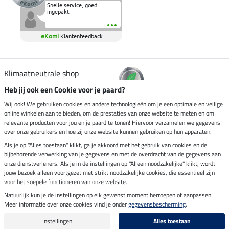
Snelle service, goed
ingepakt.
eKomi
Klantenfeedback
Klimaatneutrale shop
Heb jij ook een Cookie voor je paard?
Verzending per
Wij ook! We gebruiken cookies en andere technologieën om je een optimale en veilige
online winkelen aan te bieden, om de prestaties van onze website te meten en om
relevante producten voor jou en je paard te tonen! Hiervoor verzamelen we gegevens
over onze gebruikers en hoe zij onze website kunnen gebruiken op hun apparaten.
Veilig betalen met
Als je op "Alles toestaan" klikt, ga je akkoord met het gebruik van cookies en de
bijbehorende verwerking van je gegevens en met de overdracht van de gegevens aan
onze dienstverleners. Als je in de instellingen op "Alleen noodzakelijke" klikt, wordt
jouw bezoek alleen voortgezet met strikt noodzakelijke cookies, die essentieel zijn
voor het soepele functioneren van onze website.
Impressum
Natuurlijk kun je de instellingen op elk gewenst moment herroepen of aanpassen.
Meer informatie over onze cookies vind je onder
gegevensbescherming
.
Laatste update op 08.08.2026 om 14:33 uur
Alle prijzen in euro's, incl. BTW, excl. verzendkosten.
Instellingen
Alles toestaan