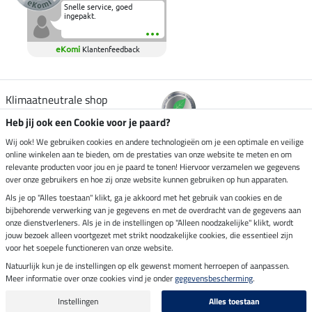
Snelle service, goed
ingepakt.
eKomi
Klantenfeedback
Klimaatneutrale shop
Heb jij ook een Cookie voor je paard?
Verzending per
Wij ook! We gebruiken cookies en andere technologieën om je een optimale en veilige
online winkelen aan te bieden, om de prestaties van onze website te meten en om
relevante producten voor jou en je paard te tonen! Hiervoor verzamelen we gegevens
over onze gebruikers en hoe zij onze website kunnen gebruiken op hun apparaten.
Veilig betalen met
Als je op "Alles toestaan" klikt, ga je akkoord met het gebruik van cookies en de
bijbehorende verwerking van je gegevens en met de overdracht van de gegevens aan
onze dienstverleners. Als je in de instellingen op "Alleen noodzakelijke" klikt, wordt
jouw bezoek alleen voortgezet met strikt noodzakelijke cookies, die essentieel zijn
voor het soepele functioneren van onze website.
Impressum
Natuurlijk kun je de instellingen op elk gewenst moment herroepen of aanpassen.
Meer informatie over onze cookies vind je onder
gegevensbescherming
.
Laatste update op 08.08.2026 om 06:59 uur
Alle prijzen in euro's, incl. BTW, excl. verzendkosten.
Instellingen
Alles toestaan