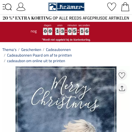
nog
0
0
0
9
9
9
1
1
1
3
3
3
0
0
0
5
5
5
1
1
1
5
6
0
9
1
3
0
5
1
5
6
Thema's
Geschenken
Cadeaubonnen
Cadeaubonnen Paard om af te printten
cadeaubon om online uit te printen