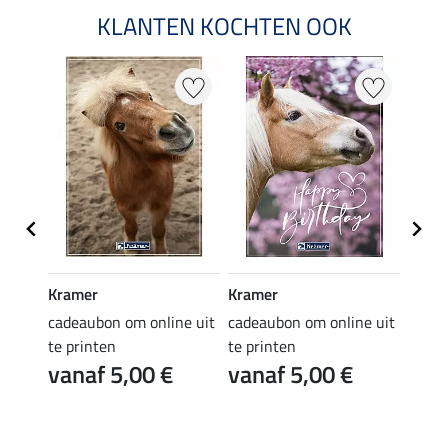
KLANTEN KOCHTEN OOK
Kramer
Kramer
Kram
e uit
cadeaubon om online uit
cadeaubon om online uit
cadea
te printen
te printen
te pr
vanaf 5,00 €
vanaf 5,00 €
van