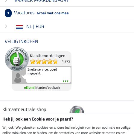
KRAMER PAARDENSPORT
Vacatures
Groei met ons mee
1
NL | EUR
VEILIG INKOPEN
Klantbeoordelingen
4.7
/
5
Snelle service, goed
ingepakt.
eKomi
Klantenfeedback
Klimaatneutrale shop
Heb jij ook een Cookie voor je paard?
Verzending per
Wij ook! We gebruiken cookies en andere technologieën om je een optimale en veilige
online winkelen aan te bieden, om de prestaties van onze website te meten en om