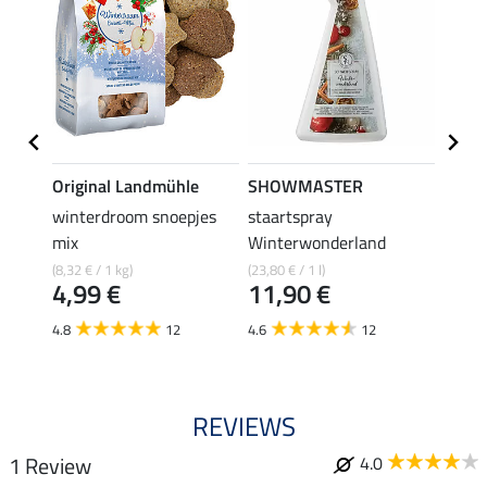
Original Landmühle
SHOWMASTER
SHO
orn
winterdroom snoepjes
staartspray
koekj
mix
Winterwonderland
3,19 €
2,5
(8,32 € / 1 kg)
(23,80 € / 1 l)
4,99 €
11,90 €
4.5
4.8
12
4.6
12
REVIEWS
1 Review
4.0