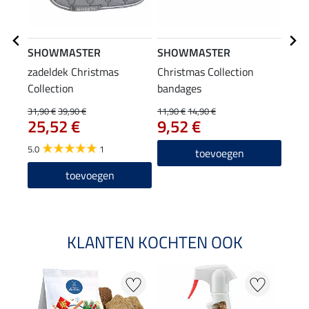
SHOWMASTER
SHOWMASTER
SHO
zadeldek Christmas
Christmas Collection
Chri
Collection
bandages
zwe
31,90 €
39,90 €
11,90 €
14,90 €
47,90
25,52 €
9,52 €
38
5.0
1
toevoegen
toevoegen
KLANTEN KOCHTEN OOK
20 %