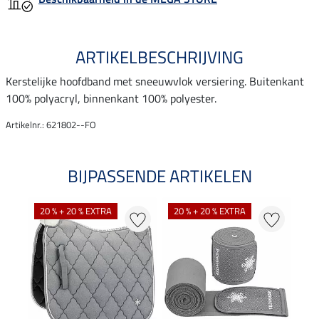
ARTIKELBESCHRIJVING
Kerstelijke hoofdband met sneeuwvlok versiering. Buitenkant
100% polyacryl, binnenkant 100% polyester.
Artikelnr.: 621802--FO
BIJPASSENDE ARTIKELEN
20 % + 20 % EXTRA
20 % + 20 % EXTRA
20