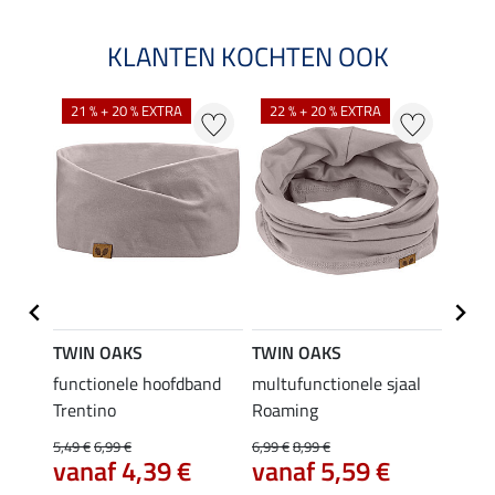
KLANTEN KOCHTEN OOK
21 % + 20 % EXTRA
22 % + 20 % EXTRA
TWIN OAKS
TWIN OAKS
TWIN
functionele hoofdband
multufunctionele sjaal
pet S
12,
Trentino
Roaming
5,49 €
6,99 €
6,99 €
8,99 €
5.0
vanaf 4,39 €
vanaf 5,59 €