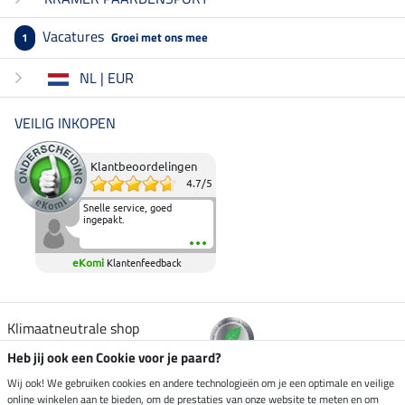
Vacatures
Groei met ons mee
1
NL | EUR
VEILIG INKOPEN
Klantbeoordelingen
4.7
/
5
Snelle service, goed
ingepakt.
eKomi
Klantenfeedback
Klimaatneutrale shop
Heb jij ook een Cookie voor je paard?
Verzending per
Wij ook! We gebruiken cookies en andere technologieën om je een optimale en veilige
online winkelen aan te bieden, om de prestaties van onze website te meten en om