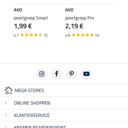
AKO
AKO
AKO
 40
poortgreep Smart
poortgreep Pro
Poort
1,99 €
2,19 €
1,9
4.7
12
4.9
13
MEGA STORES
ONLINE SHOPPEN
KLANTENSERVICE
KRAMER PAARDENSPORT