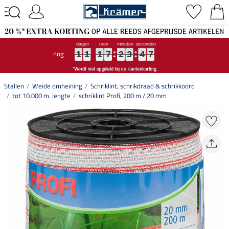
nog
1
1
1
1
1
1
1
1
1
7
7
7
2
2
2
3
3
3
4
4
4
6
7
1
1
1
7
2
3
4
6
7
Stallen
Weide omheining
Schriklint, schrikdraad & schrikkoord
tot 10.000 m. lengte
schriklint Profi, 200 m / 20 mm