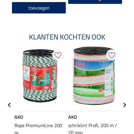
toevoegen
KLANTEN KOCHTEN OOK
AKO
AKO
AKO
mLine
Rope PremiumLine 200
schriklint Profi, 200 m /
schrik
m
20 mm
12 m