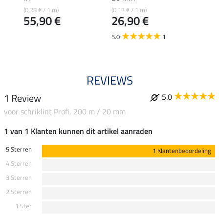
(0,28 € / 1 m)
(0,13 € / 1 m)
(0,11 €
55,90 €
26,90 €
21,
5.0
1
REVIEWS
1 Review
5.0
voor schriklint Profi, 200 m / 20 mm
1 van 1 Klanten kunnen dit artikel aanraden
5 Sterren
1 Klantenbeoordeling
4 Sterren
3 Sterren
2 Sterren
1 Ster