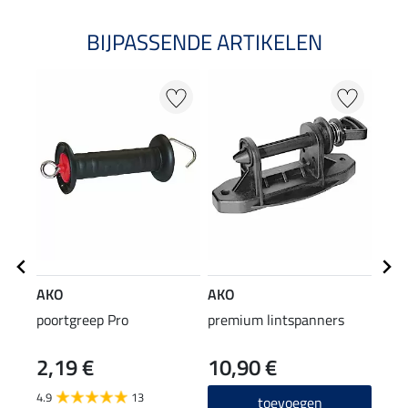
BIJPASSENDE ARTIKELEN
AKO
AKO
AKO
poortgreep Pro
premium lintspanners
Hoek
2,19 €
10,90 €
17
4.9
13
5.0
toevoegen