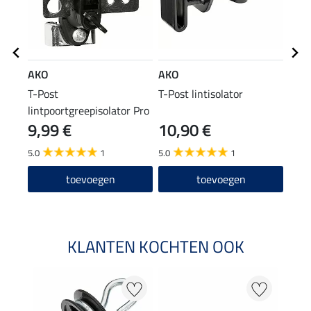
AKO
AKO
AKO
T-Post
T-Post lintisolator
T-Po
lintpoortgreepisolator Pro
9,99 €
10,90 €
9,9
set
5.0
1
5.0
1
toevoegen
toevoegen
KLANTEN KOCHTEN OOK