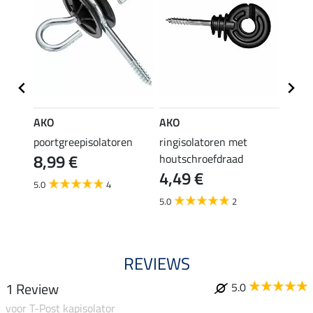
AKO
AKO
AKO
toren
poortgreepisolatoren
ringisolatoren met
koord
8,99 €
houtschroefdraad
stuks
4,49 €
7,9
5.0
4
5.0
2
4.8
REVIEWS
1 Review
5.0
voor T-Post kapisolator