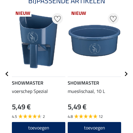
BIJPASSENDE ARTIKELEN
NIEUW
NIEUW
NI
SHOWMASTER
SHOWMASTER
SHO
voerschep Spezial
mueslischaal, 10 L
mues
5,49 €
5,49 €
4,9
4.5
2
4.8
12
4.8
toevoegen
toevoegen