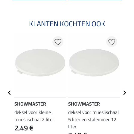
KLANTEN KOCHTEN OOK
SHOWMASTER
SHOWMASTER
Kram
n
deksel voor kleine
deksel voor mueslischaal
lepel
4,9
mueslischaal 2 liter
5 liter en stalemmer 12
2,49 €
liter
4.5