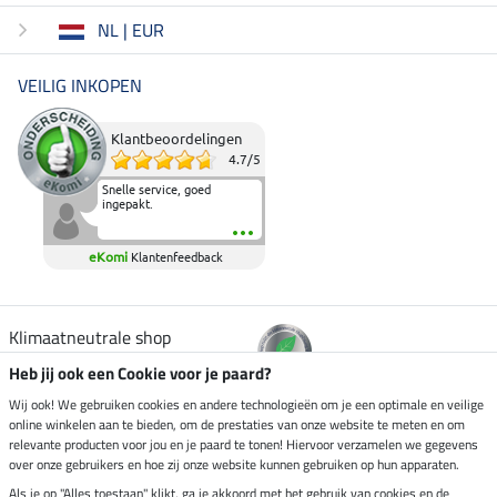
NL | EUR
VEILIG INKOPEN
Klantbeoordelingen
4.7
/
5
Snelle service, goed
ingepakt.
eKomi
Klantenfeedback
Klimaatneutrale shop
Heb jij ook een Cookie voor je paard?
Verzending per
Wij ook! We gebruiken cookies en andere technologieën om je een optimale en veilige
online winkelen aan te bieden, om de prestaties van onze website te meten en om
relevante producten voor jou en je paard te tonen! Hiervoor verzamelen we gegevens
over onze gebruikers en hoe zij onze website kunnen gebruiken op hun apparaten.
Veilig betalen met
Als je op "Alles toestaan" klikt, ga je akkoord met het gebruik van cookies en de