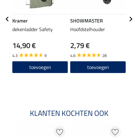
Kramer
SHOWMASTER
SHO
dekenladder Safety
Hoofdstelhouder
zade
14,90 €
2,79 €
12
4.3
9
4.6
28
5.0
toevoegen
toevoegen
KLANTEN KOCHTEN OOK