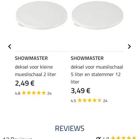
SHOWMASTER
SHOWMASTER
Kram
n
deksel voor kleine
deksel voor mueslischaal
lepel
4,9
mueslischaal 2 liter
5 liter en stalemmer 12
2,49 €
liter
4.5
3,49 €
4.8
24
4.5
24
REVIEWS
4.9