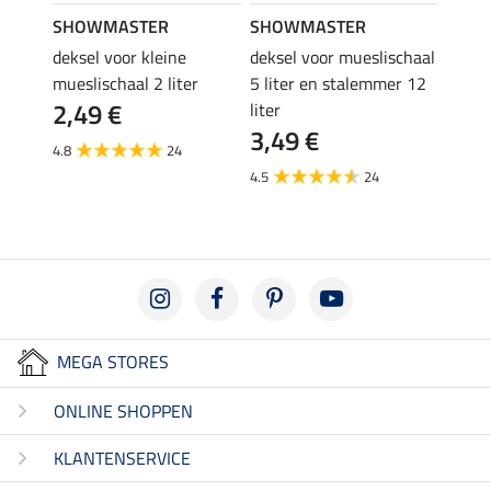
SHOWMASTER
SHOWMASTER
Kram
n
deksel voor kleine
deksel voor mueslischaal
lepel
4,9
mueslischaal 2 liter
5 liter en stalemmer 12
2,49 €
liter
4.5
3,49 €
4.8
24
4.5
24
MEGA STORES
ONLINE SHOPPEN
KLANTENSERVICE