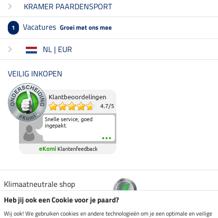
KRAMER PAARDENSPORT
Vacatures
Groei met ons mee
1
NL | EUR
VEILIG INKOPEN
Klantbeoordelingen
4.7
/
5
Snelle service, goed
ingepakt.
eKomi
Klantenfeedback
Klimaatneutrale shop
Heb jij ook een Cookie voor je paard?
Verzending per
Wij ook! We gebruiken cookies en andere technologieën om je een optimale en veilige