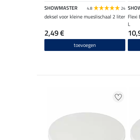
SHOWMASTER
SHO
4.8
24
deksel voor kleine mueslischaal 2 liter
Flexi
L
2,49 €
10,
toevoegen