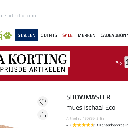
STALLEN
OUTFITS
SALE
MERKEN
CADEAUBON
nog
SHOWMASTER
mueslischaal Eco
Artikelnr.: 450869-2-BE
4.7
3 Klantenbeoordeli