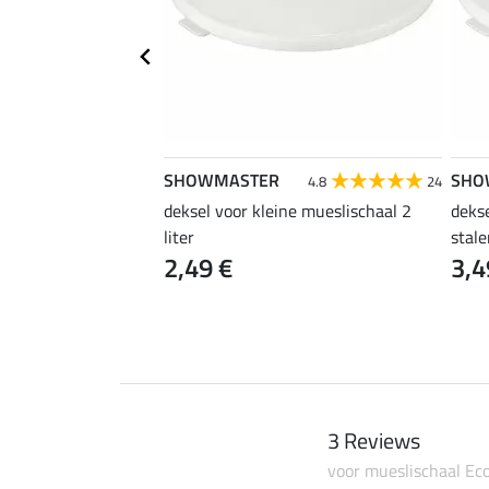
SHOWMASTER
SHO
5.0
6
4.8
24
lein
deksel voor kleine mueslischaal 2
dekse
liter
stal
2,49 €
3,4
3 Reviews
voor mueslischaal Ec