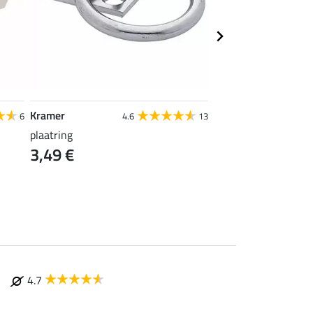
Kramer
SHOWMASTER
6
4.6
13
plaatring
zwepenhouder Klein
3,49 €
3,99 €
4.7