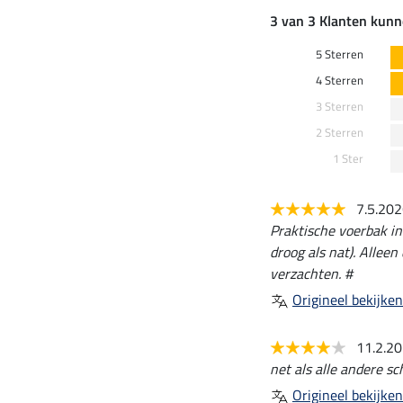
3 van 3 Klanten kunn
5 Sterren
4 Sterren
3 Sterren
2 Sterren
1 Ster
7.5.20
Praktische voerbak in 
droog als nat). Allee
verzachten. #
Origineel bekijken
11.2.2
net als alle andere s
Origineel bekijken