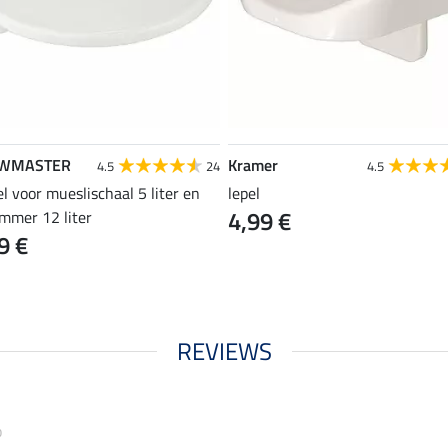
WMASTER
Kramer
4.5
24
4.5
l voor mueslischaal 5 liter en
lepel
4,99 €
emmer 12 liter
9 €
REVIEWS
o