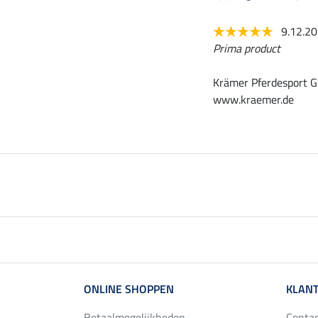
9.12.2
Prima product
Krämer Pferdesport G
www.kraemer.de
ONLINE SHOPPEN
KLANT
Betaalmogelijkheden
Conta