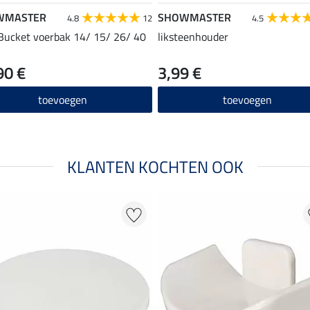
WMASTER
SHOWMASTER
4.8
12
4.5
 Bucket voerbak 14/ 15/ 26/ 40
liksteenhouder
90 €
3,99 €
toevoegen
toevoegen
KLANTEN KOCHTEN OOK