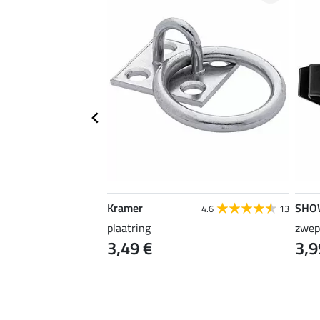
Kramer
SHO
4.9
13
4.6
13
plaatring
zwep
3,49 €
3,9