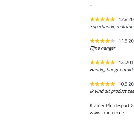
-
12.8.2
Superhandig multifunct
11.5.2
Fijne hanger
1.4.20
Handig, hangt onmidde
10.5.2
Ik vind dit product z
Krämer Pferdesport G
www.kraemer.de