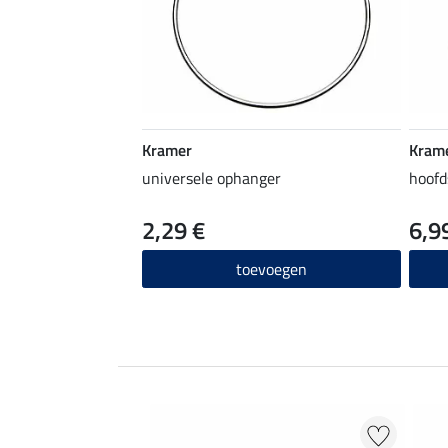
Kramer
Kram
universele ophanger
hoofd
2,29 €
6,9
toevoegen