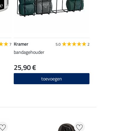
Kramer
7
5.0
2
bandagehouder
25,90 €
toevoegen