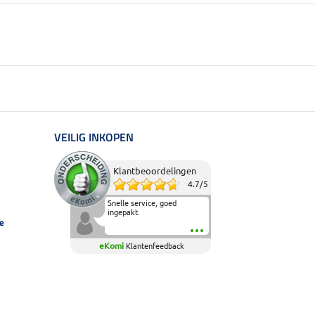
VEILIG INKOPEN
Klantbeoordelingen
4.7
/
5
Snelle service, goed
ingepakt.
e
eKomi
Klantenfeedback