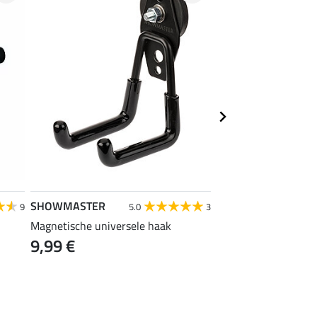
SHOWMASTER
SHOWMASTER
9
5.0
3
4
Magnetische universele haak
stalhaak
9,99 €
1,99 €