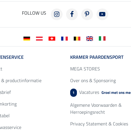
FOLLOW US
ENSERVICE
KRAMER PAARDENSPORT
ct
MEGA STORES
 & productinformatie
Over ons & Sponsoring
brief
Vacatures
Groei met ons me
1
nkorting
Algemene Voorwaarden &
Herroepingsrecht
tabel
Privacy Statement & Cookies
wasservice