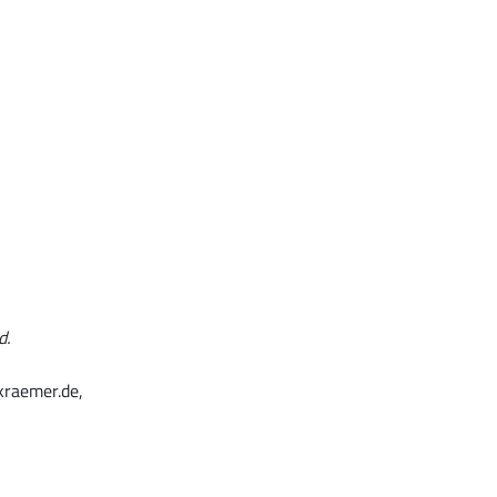
d.
kraemer.de,