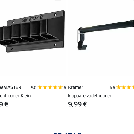
WMASTER
Kramer
5.0
6
4.6
enhouder Klein
klapbare zadelhouder
9 €
9,99 €