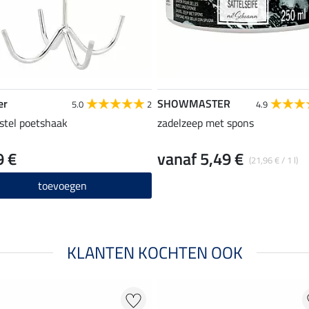
er
SHOWMASTER
5.0
2
4.9
stel poetshaak
zadelzeep met spons
9 €
vanaf 5,49 €
(21,96 € / 1 l)
toevoegen
KLANTEN KOCHTEN OOK