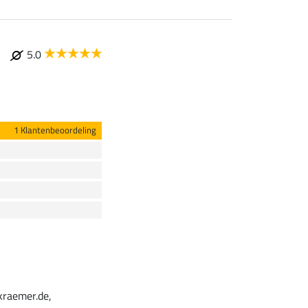
5.0
1 Klantenbeoordeling
kraemer.de,