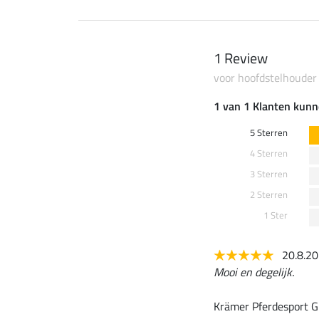
1 Review
voor hoofdstelhouder
1 van 1 Klanten kunn
5 Sterren
4 Sterren
3 Sterren
2 Sterren
1 Ster
20.8.2
Mooi en degelijk.
Krämer Pferdesport G