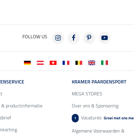
FOLLOW US
ENSERVICE
KRAMER PAARDENSPORT
ct
MEGA STORES
 & productinformatie
Over ons & Sponsoring
brief
Vacatures
Groei met ons me
1
nkorting
Algemene Voorwaarden &