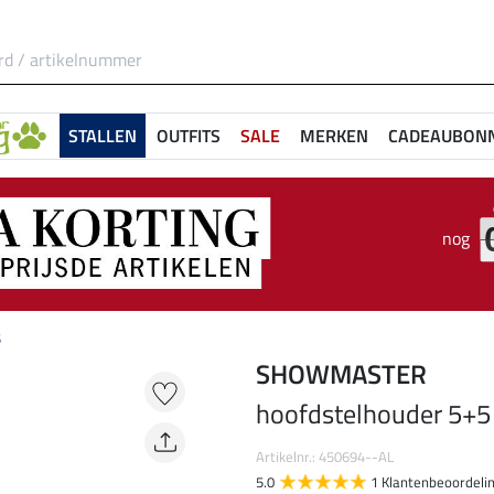
STALLEN
OUTFITS
SALE
MERKEN
CADEAUBON
nog
5
SHOWMASTER
hoofdstelhouder 5+5
Artikelnr.: 450694--AL
5.0
1 Klantenbeoordeli