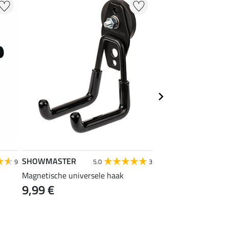
SHOWMASTER
SHOWMASTER
9
5.0
3
4
Magnetische universele haak
stalhaak
9,99 €
1,99 €