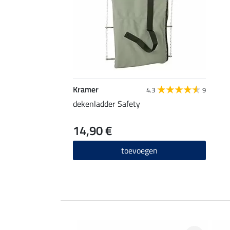
Kramer
4.3
9
dekenladder Safety
14,90 €
toevoegen