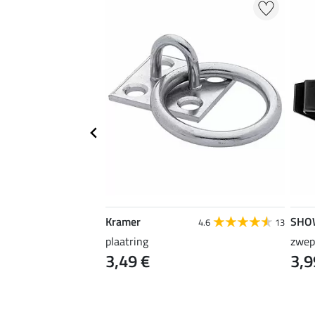
Kramer
SHO
4.9
13
4.6
13
plaatring
zwep
3,49 €
3,9