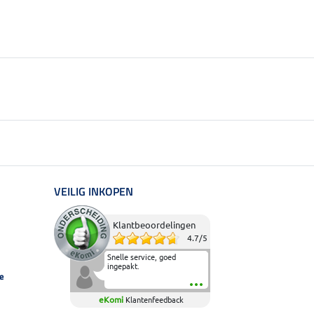
VEILIG INKOPEN
Klantbeoordelingen
4.7
/
5
Snelle service, goed
ingepakt.
e
eKomi
Klantenfeedback