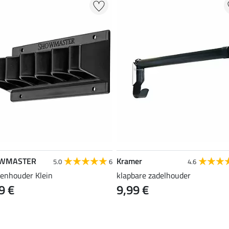
WMASTER
Kramer
5.0
6
4.6
enhouder Klein
klapbare zadelhouder
9 €
9,99 €