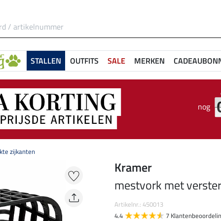
STALLEN
OUTFITS
SALE
MERKEN
CADEAUBON
nog
kte zijkanten
Kramer
mestvork met verster
Artikelnr.: 450013
4.4
7 Klantenbeoordeli