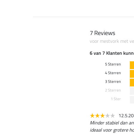
7 Reviews
voor mestvork met ve
6 van 7 Klanten kunn
5 Sterren
4 Sterren
3 Sterren
2 Sterren
1 Ster
12.5.2
Minder stabiel dan an
ideaal voor grotere h