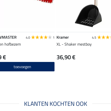
WMASTER
Kramer
4.0
1
4.5
 en hofbezem
XL - Shaker mestboy
9 €
36,90 €
toevoegen
KLANTEN KOCHTEN OOK