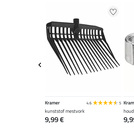
Kramer
Kram
4.9
9
4.6
5
kunststof mestvork
houd
9,99 €
9,9