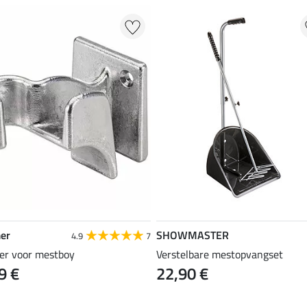
er
SHOWMASTER
4.9
7
er voor mestboy
Verstelbare mestopvangset
9 €
22,90 €