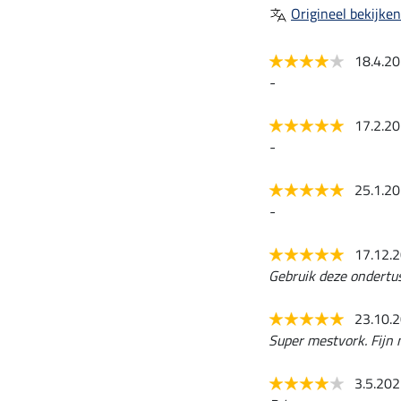
Origineel bekijken
18.4.2
-
17.2.2
-
25.1.2
-
17.12.
Gebruik deze ondertus
23.10.
Super mestvork. Fijn
3.5.20