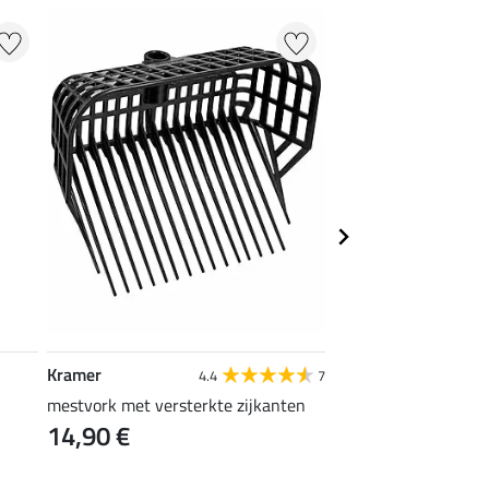
Kramer
Kramer
4.4
7
mestvork met versterkte zijkanten
stromes
14,90 €
3,99 €