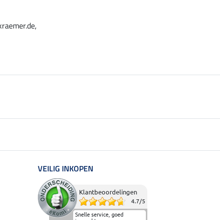
kraemer.de,
VEILIG INKOPEN
Klantbeoordelingen
4.7
/
5
Snelle service, goed