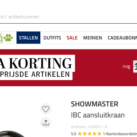
STALLEN
OUTFITS
SALE
MERKEN
CADEAUBON
nog
SHOWMASTER
IBC aansluitkraan
Artikelnr.: 450877--R
5.0
1 Klantenbeoordeli