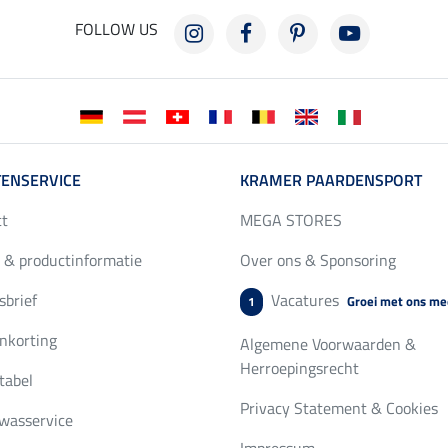
FOLLOW US
ENSERVICE
KRAMER PAARDENSPORT
ct
MEGA STORES
 & productinformatie
Over ons & Sponsoring
brief
Vacatures
Groei met ons me
1
nkorting
Algemene Voorwaarden &
Herroepingsrecht
tabel
Privacy Statement & Cookies
wasservice