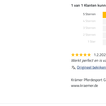
1 van 1 Klanten kunn
5 Sterren
4 Sterren
3 Sterren
2 Sterren
1 Ster
1.2.20
Werkt perfect en is va
Origineel bekijken
Krämer Pferdesport G
www.kraemer.de