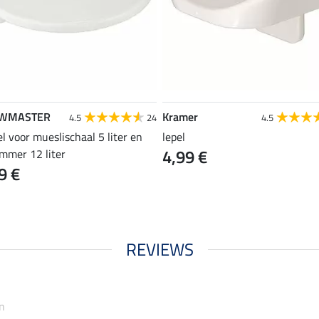
WMASTER
Kramer
4.5
24
4.5
l voor mueslischaal 5 liter en
lepel
4,99 €
emmer 12 liter
9 €
REVIEWS
n