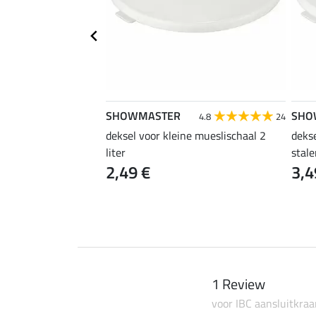
SHOWMASTER
SHO
5.0
6
4.8
24
lein
deksel voor kleine mueslischaal 2
dekse
liter
stal
2,49 €
3,4
1 Review
voor IBC aansluitkraa