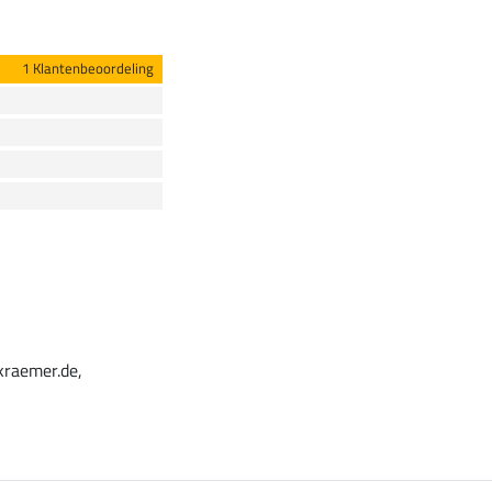
1 Klantenbeoordeling
kraemer.de,