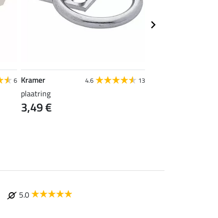
Kramer
SHOWMASTER
6
4.6
13
plaatring
zwepenhouder Klein
3,49 €
3,99 €
5.0