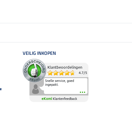
VEILIG INKOPEN
Klantbeoordelingen
4.7
/
5
Snelle service, goed
ingepakt.
e
eKomi
Klantenfeedback