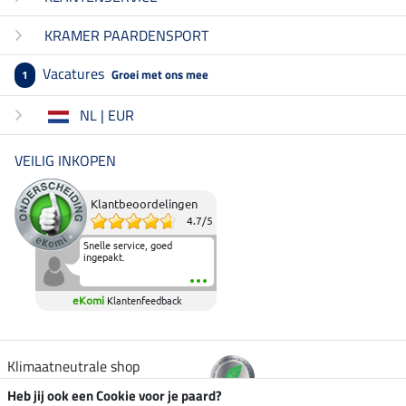
KRAMER PAARDENSPORT
Vacatures
Groei met ons mee
1
NL | EUR
VEILIG INKOPEN
Klantbeoordelingen
4.7
/
5
Snelle service, goed
ingepakt.
eKomi
Klantenfeedback
Klimaatneutrale shop
Heb jij ook een Cookie voor je paard?