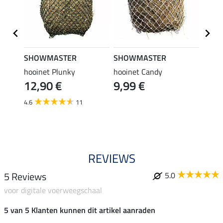
SHOWMASTER
SHOWMASTER
SHO
hooinet Plunky
hooinet Candy
hooin
€
12,90 €
9,99 €
fijnm
17,
4.6
11
4.8
REVIEWS
5 Reviews
5.0
voor digitale voerweegschaal
5 van 5 Klanten kunnen dit artikel aanraden