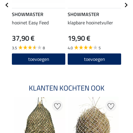
SHOWMASTER
SHOWMASTER
SHO
hooinet Easy Feed
klapbare hooinetvuller
groo
37,90 €
19,90 €
16
3.5
8
4.0
5
4.5
toevoegen
toevoegen
KLANTEN KOCHTEN OOK