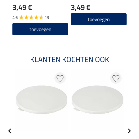
3,49 €
3,49 €
5,9
4.6
13
toevoegen
toevoegen
KLANTEN KOCHTEN OOK