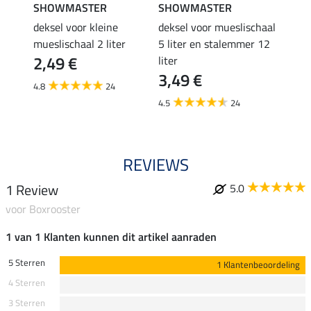
SHOWMASTER
SHOWMASTER
Kram
n
deksel voor kleine
deksel voor mueslischaal
lepel
4,9
mueslischaal 2 liter
5 liter en stalemmer 12
2,49 €
liter
4.5
3,49 €
4.8
24
4.5
24
REVIEWS
1 Review
5.0
voor Boxrooster
1 van 1 Klanten kunnen dit artikel aanraden
5 Sterren
1 Klantenbeoordeling
4 Sterren
3 Sterren