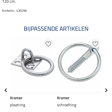
120 cm.
Artikelnr.: 430296
BIJPASSENDE ARTIKELEN
Kramer
Kramer
Kra
plaatring
schroefring
kara