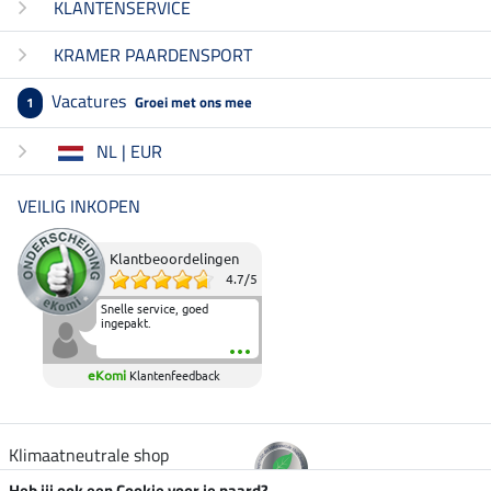
KLANTENSERVICE
KRAMER PAARDENSPORT
Vacatures
Groei met ons mee
1
NL | EUR
VEILIG INKOPEN
Klantbeoordelingen
4.7
/
5
Snelle service, goed
ingepakt.
eKomi
Klantenfeedback
Klimaatneutrale shop
Heb jij ook een Cookie voor je paard?