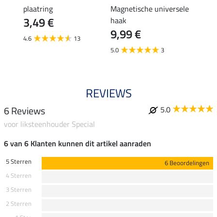
plaatring
Magnetische universele
muesl
3,49 €
4,9
haak
9,99 €
4.6
13
4.8
5.0
3
REVIEWS
6 Reviews
5.0
voor liksteenhouder Special
6 van 6 Klanten kunnen dit artikel aanraden
5 Sterren
6 Beoordelingen
4 Sterren
3 Sterren
2 Sterren