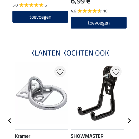
6,99 €
5.0
5
4.5
4.6
10
toevoegen
toevoegen
KLANTEN KOCHTEN OOK
Kramer
SHOWMASTER
SHO