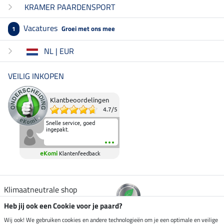
KRAMER PAARDENSPORT
Vacatures
Groei met ons mee
1
NL | EUR
VEILIG INKOPEN
Klantbeoordelingen
4.7
/
5
Snelle service, goed
ingepakt.
eKomi
Klantenfeedback
Klimaatneutrale shop
Heb jij ook een Cookie voor je paard?
Verzending per
Wij ook! We gebruiken cookies en andere technologieën om je een optimale en veilige