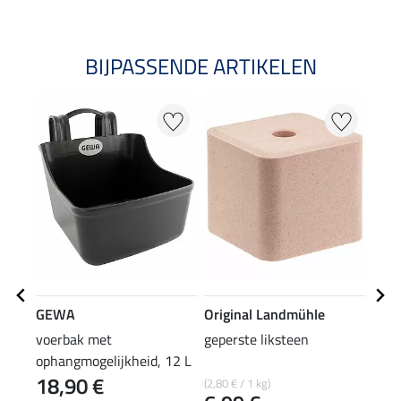
BIJPASSENDE ARTIKELEN
NI
GEWA
Original Landmühle
SHO
voerbak met
geperste liksteen
liks
ophangmogelijkheid, 12 L
18,90 €
3,9
(2,80 € / 1 kg)