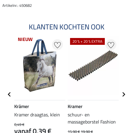
Artikelnr.: 450682
KLANTEN KOCHTEN OOK
NIEUW
20 % + 20 % EXTRA
20 %
Krämer
Kramer
KERB
 Watt
Kramer draagtas, klein
schuur- en
Lokaa
massageborstel Fashion
vlieg
0,49 €
vanaf 0,39 €
4,99 €
15,90 €
19,90 €