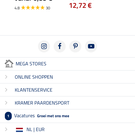
3,9
12,72 €
4.8
30
1.0
MEGA STORES
ONLINE SHOPPEN
KLANTENSERVICE
KRAMER PAARDENSPORT
Vacatures
Groei met ons mee
1
NL | EUR