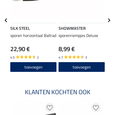
SILK STEEL
SHOWMASTER
SHO
sporen horizontaal Ballrad
sporenriempjes Deluxe
body
22,90 €
8,99 €
39
4.5
2
4.7
3
3.1
toevoegen
toevoegen
KLANTEN KOCHTEN OOK