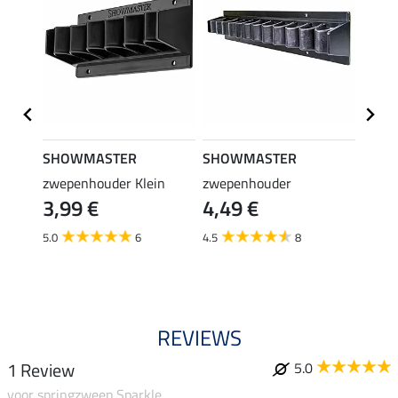
SHOWMASTER
SHOWMASTER
SHO
zwepenhouder Klein
zwepenhouder
handl
3,99 €
4,49 €
0,9
rming
5.0
6
4.5
8
4.8
REVIEWS
1 Review
5.0
voor springzweep Sparkle