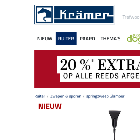
NIEUW
RUITER
PAARD
THEMA'S
Ruiter
Zwepen & sporen
springzweep Glamour
NIEUW