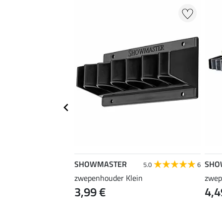
SHOWMASTER
SHO
5.0
1
5.0
6
ongeerzweep
zwepenhouder Klein
zwep
3,99 €
4,4