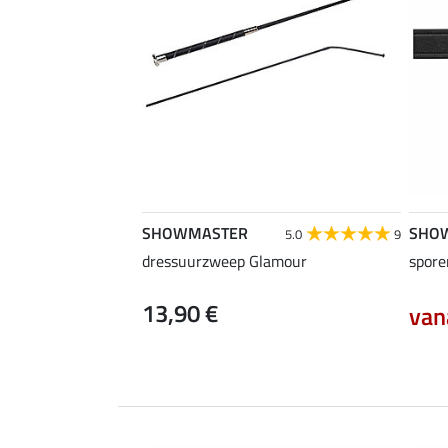
SHOWMASTER
SHO
5.0
9
dressuurzweep Glamour
spore
13,90 €
van