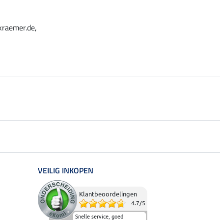
kraemer.de,
VEILIG INKOPEN
Klantbeoordelingen
4.7
/
5
Snelle service, goed