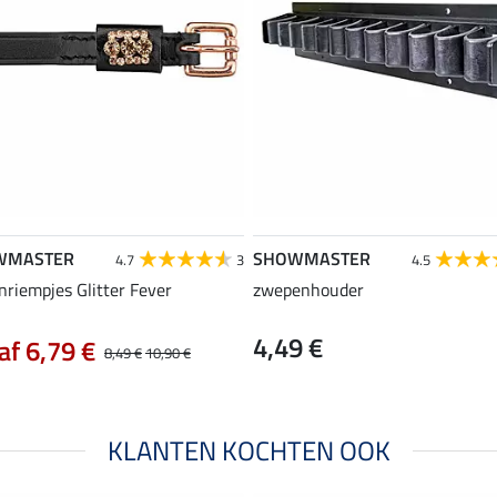
WMASTER
SHOWMASTER
4.7
3
4.5
nriempjes Glitter Fever
zwepenhouder
4,49 €
af 6,79 €
8,49 €
10,90 €
KLANTEN KOCHTEN OOK