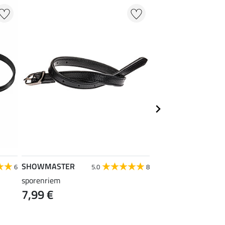
SHOWMASTER
SHOWMASTER
6
5.0
8
sporenriem
telescopische longe
7,99 €
Charming
34,90 €