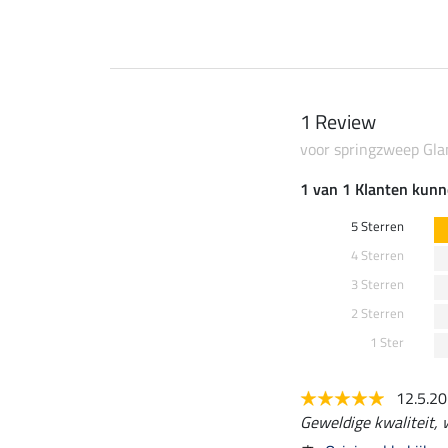
1 Review
voor springzweep Gl
1 van 1 Klanten kunn
5 Sterren
4 Sterren
3 Sterren
2 Sterren
1 Ster
12.5.2
Geweldige kwaliteit, 