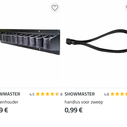
WMASTER
SHOWMASTER
4.5
8
4.8
enhouder
handlus voor zweep
9 €
0,99 €