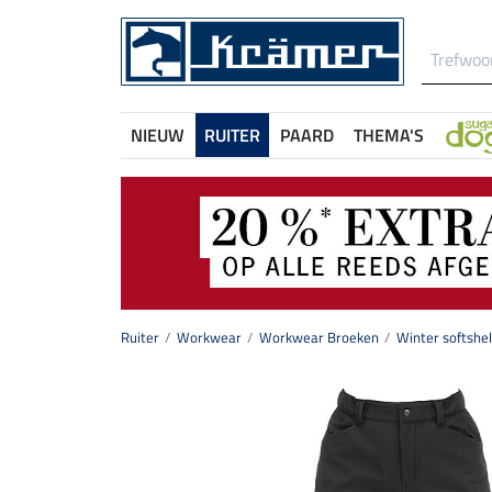
NIEUW
RUITER
PAARD
THEMA'S
Ruiter
Workwear
Workwear Broeken
Winter softshe