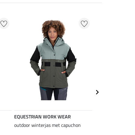
EQUESTRIAN WORK WEAR
EQUESTRIAN
WORK WEAR
outdoor winterjas met capuchon
Adventure stal- e