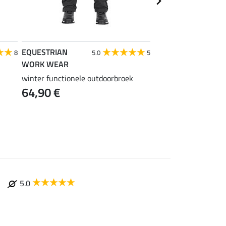
EQUESTRIAN
EQUESTRIAN
8
5.0
5
4
WORK WEAR
WORK WEAR
winter functionele outdoorbroek
Stretch outdoorbroek
64,90 €
seizoenen
49,90 €
5.0