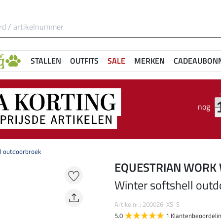
STALLEN
OUTFITS
SALE
MERKEN
CADEAUBON
nog
ll outdoorbroek
EQUESTRIAN WORK
Winter softshell out
Artikelnr.: 200026-XS-S
5.0
1 Klantenbeoordeli