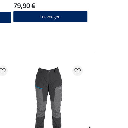
79,90 €
stalen neus
89,90 €
toevoegen
toevo