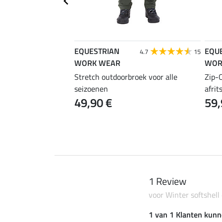
EQUESTRIAN
EQU
5.0
5
4.7
15
WORK WEAR
WOR
ele outdoorbroek
Stretch outdoorbroek voor alle
Zip-O
seizoenen
afrit
49,90 €
59,
1 Review
voor Winter softshell
1 van 1 Klanten kunn