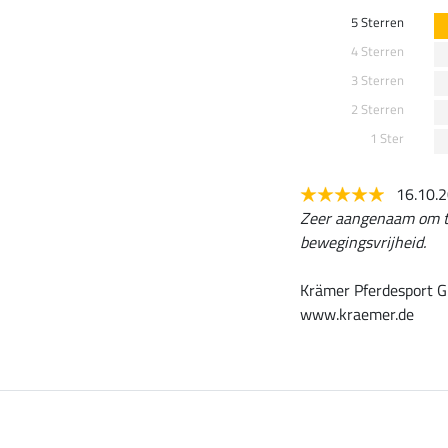
5 Sterren
4 Sterren
3 Sterren
2 Sterren
1 Ster
16.10.
Zeer aangenaam om te
bewegingsvrijheid.
Krämer Pferdesport G
www.kraemer.de