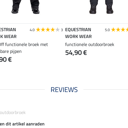
ESTRIAN
EQUESTRIAN
4.0
3
5.0
K WEAR
WORK WEAR
ff functionele broek met
functionele outdoorbroek
54,90 €
sbare pijpen
90 €
REVIEWS
 outdoorbroek
en dit artikel aanraden