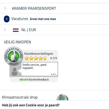
KRAMER PAARDENSPORT
Vacatures
Groei met ons mee
1
NL | EUR
VEILIG INKOPEN
Klantbeoordelingen
4.7
/
5
Snelle service, goed
ingepakt.
eKomi
Klantenfeedback
Klimaatneutrale shop
Heb jij ook een Cookie voor je paard?