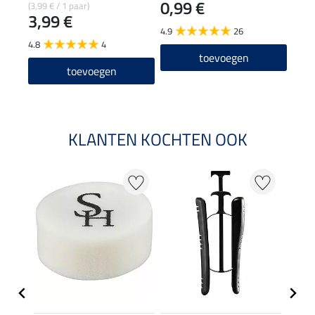
0,99 €
1,9
(3,99 € / 1 paar)
3,99 €
4.9
26
4.9
4.8
4
toevoegen
toevoegen
KLANTEN KOCHTEN OOK
22 %