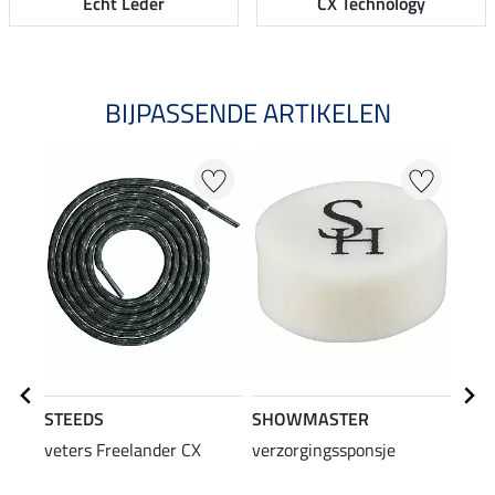
Echt Leder
CX Technology
BIJPASSENDE ARTIKELEN
STEEDS
SHOWMASTER
veters Freelander CX
verzorgingssponsje
SHO
rein