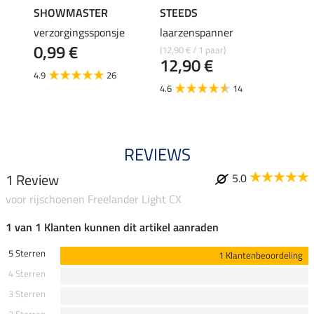
SHOWMASTER
STEEDS
effax
verzorgingssponsje
laarzenspanner
laarz
0,99 €
(12,90 € / 1 paar)
8,49 €
12,90 €
6,7
4.9
26
4.6
14
4.8
REVIEWS
1 Review
5.0
voor rijschoenen Freelander Light CX
1 van 1 Klanten kunnen dit artikel aanraden
5 Sterren
1 Klantenbeoordeling
4 Sterren
3 Sterren