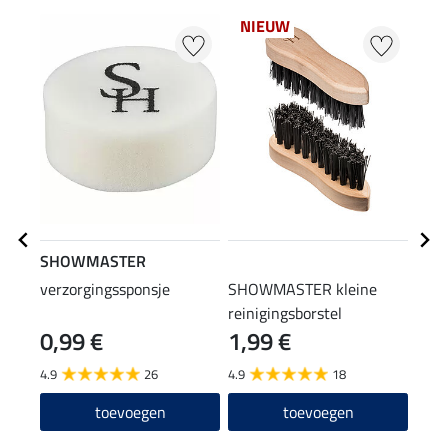
NIEUW
SHOWMASTER
STE
verzorgingssponsje
SHOWMASTER kleine
laar
reinigingsborstel
0,99 €
1,99 €
(12,90
12
4.9
26
4.9
18
4.6
toevoegen
toevoegen