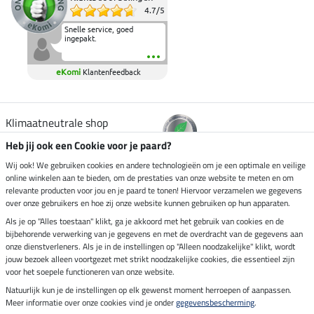
4.7
/
5
Snelle service, goed
ingepakt.
eKomi
Klantenfeedback
Klimaatneutrale shop
Heb jij ook een Cookie voor je paard?
Verzending per
Wij ook! We gebruiken cookies en andere technologieën om je een optimale en veilige
online winkelen aan te bieden, om de prestaties van onze website te meten en om
relevante producten voor jou en je paard te tonen! Hiervoor verzamelen we gegevens
over onze gebruikers en hoe zij onze website kunnen gebruiken op hun apparaten.
Veilig betalen met
Als je op "Alles toestaan" klikt, ga je akkoord met het gebruik van cookies en de
bijbehorende verwerking van je gegevens en met de overdracht van de gegevens aan
onze dienstverleners. Als je in de instellingen op "Alleen noodzakelijke" klikt, wordt
jouw bezoek alleen voortgezet met strikt noodzakelijke cookies, die essentieel zijn
Impressum
voor het soepele functioneren van onze website.
Natuurlijk kun je de instellingen op elk gewenst moment herroepen of aanpassen.
Meer informatie over onze cookies vind je onder
gegevensbescherming
.
Laatste update op 07.08.2026 om 03:03 uur