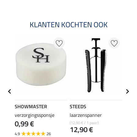
KLANTEN KOCHTEN OOK
22 %
SHOWMASTER
STEEDS
effax
verzorgingssponsje
laarzenspanner
laarz
0,99 €
(12,90 € / 1 paar)
8,49 €
12,90 €
6,7
4.9
26