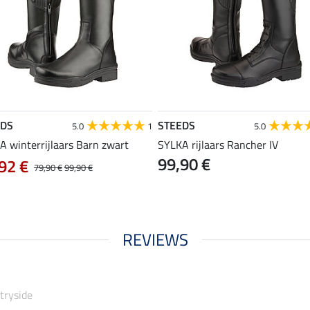
EDS
STEEDS
5.0
1
5.0
A winterrijlaars Barn zwart
SYLKA rijlaars Rancher IV
99,90 €
92 €
79,90 €
99,90 €
REVIEWS
tryside