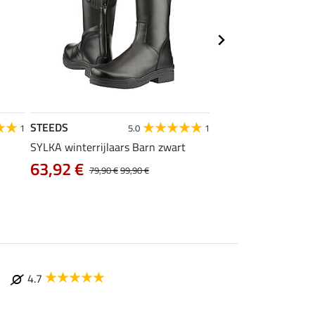
STEEDS
STEEDS
1
5.0
1
SYLKA winterrijlaars Barn zwart
SYLKA rijlaars Ranch
99,90 €
63,92 €
79,90 €
99,90 €
4.7