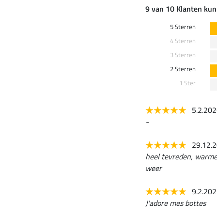
9 van 10 Klanten kun
5 Sterren
4 Sterren
3 Sterren
2 Sterren
1 Ster
5.2.20
-
29.12.
heel tevreden, warme 
weer
9.2.20
J'adore mes bottes