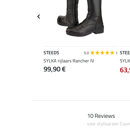
STEEDS
STE
5.0
1
5.0
1
laars Barn zwart
SYLKA rijlaars Rancher IV
SYLK
99,90 €
63,
0 €
99,90 €
10 Reviews
voor stallaarzen Coun