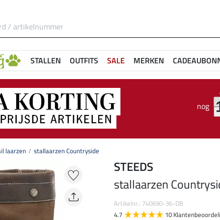
STALLEN
OUTFITS
SALE
MERKEN
CADEAUBON
nog
ail laarzen
stallaarzen Countryside
STEEDS
stallaarzen Countrys
Artikelnr.: 740690-36-DB
4.7
10 Klantenbeoordel