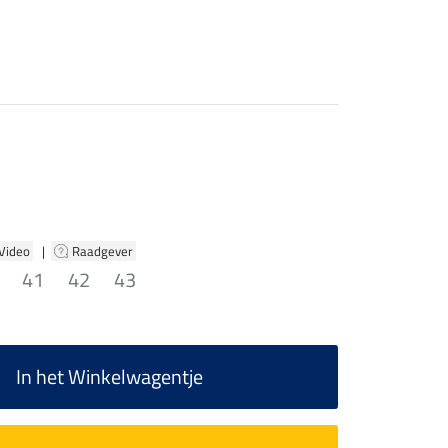
 Video
|
Raadgever
41
42
43
In het Winkelwagentje