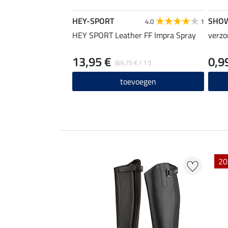
HEY-SPORT
SHO
4.0
1
HEY SPORT Leather FF Impra Spray
verzo
13,95 €
0,9
(69,75 € / 1 l)
toevoegen
EXTRA
20