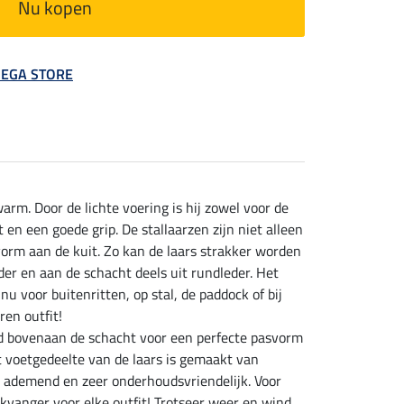
Nu kopen
 MEGA STORE
rm. Door de lichte voering is hij zowel voor de
 en een goede grip. De stallaarzen zijn niet alleen
vorm aan de kuit. Zo kan de laars strakker worden
er en aan de schacht deels uit rundleder. Het
u voor buitenritten, op stal, de paddock of bij
ren outfit!
band bovenaan de schacht voor een perfecte pasvorm
t voetgedeelte van de laars is gemaakt van
s ademend en zeer onderhoudsvriendelijk. Voor
likvanger voor elke outfit! Trotseer weer en wind