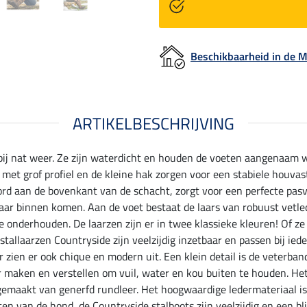
Beschikbaarheid in de
ARTIKELBESCHRIJVING
 bij nat weer. Ze zijn waterdicht en houden de voeten aangenaam wa
 met grof profiel en de kleine hak zorgen voor een stabiele houvast
oord aan de bovenkant van de schacht, zorgt voor een perfecte pas
ar binnen komen. Aan de voet bestaat de laars van robuust vetled
 onderhouden. De laarzen zijn er in twee klassieke kleuren! Of ze n
llaarzen Countryside zijn veelzijdig inzetbaar en passen bij iede
aar zien er ook chique en modern uit. Een klein detail is de veter
er maken en verstellen om vuil, water en kou buiten te houden. He
k gemaakt van generfd rundleer. Het hoogwaardige ledermateriaal i
laten van de hond, de Countryside stalboots zijn veelzijdig en een b