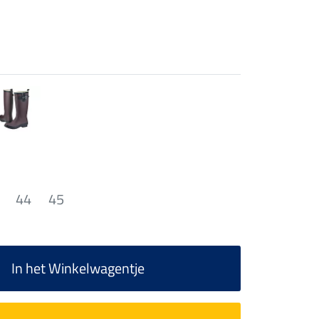
44
45
In het Winkelwagentje