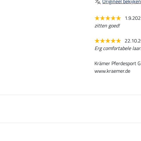
Origineel bekijken
1.9.20
zitten goed!
22.10.
Erg comfortabele laa
Krämer Pferdesport G
www.kraemer.de