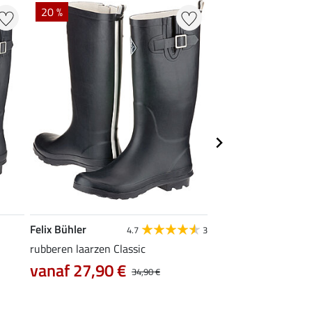
20 %
Felix Bühler
STEEDS
4.7
3
rubberen laarzen Classic
rijlaarzen Flexible I
vanaf 34,90 €
vanaf 27,90 €
34,90 €