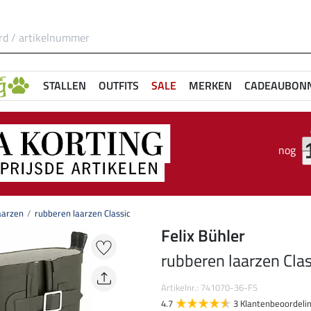
STALLEN
OUTFITS
SALE
MERKEN
CADEAUBON
nog
aarzen
rubberen laarzen Classic
Felix Bühler
rubberen laarzen Clas
Artikelnr.: 741070-36-FS
4.7
3 Klantenbeoordeli