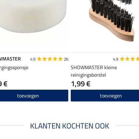
WMASTER
4.9
26
4.9
rgingssponsje
SHOWMASTER kleine
reinigingsborstel
9 €
1,99 €
toevoegen
toevoegen
KLANTEN KOCHTEN OOK