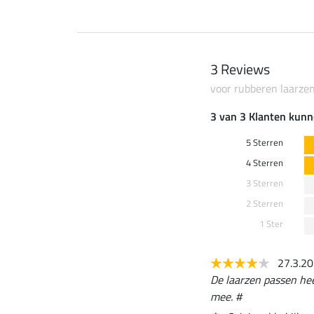
3 Reviews
voor rubberen laarzen
3 van 3 Klanten kunn
5 Sterren
4 Sterren
3 Sterren
2 Sterren
1 Ster
27.3.2
De laarzen passen heel
mee. #