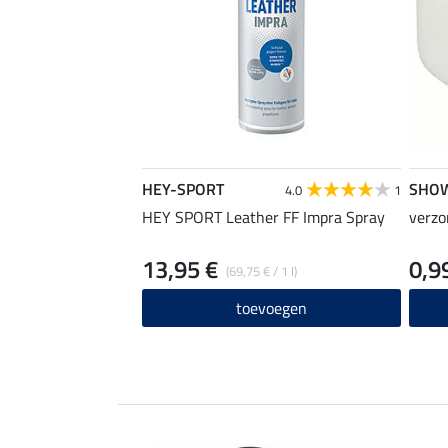
HEY-SPORT
SHO
4.0
1
HEY SPORT Leather FF Impra Spray
verzo
13,95 €
0,9
(69,75 € / 1 l)
toevoegen