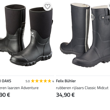
N OAKS
Felix Bühler
5.0
4
eren laarzen Adventure
rubberen rijlaars Classic Midcut
90 €
34,90 €