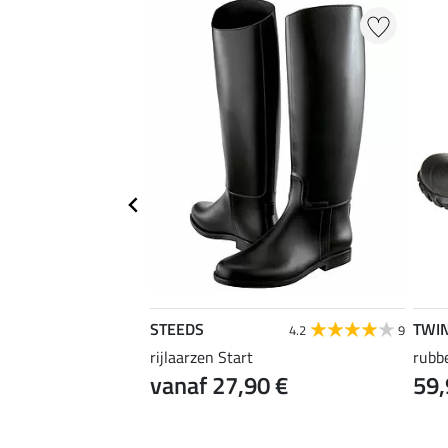
STEEDS
TWI
3.8
4
4.2
9
e I
rijlaarzen Start
rubb
0 €
vanaf 27,90 €
59,