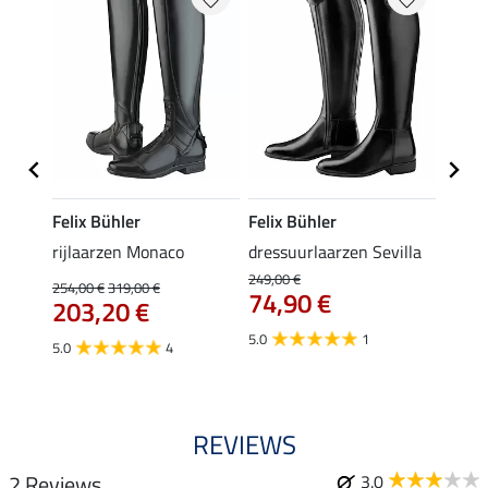
Felix Bühler
Felix Bühler
STEE
Cognac
rijlaarzen Monaco
dressuurlaarzen Sevilla
SYLKA
III
249,00 €
254,00 €
319,00 €
74,90 €
van
203,20 €
5.0
1
4.9
5.0
4
REVIEWS
2 Reviews
3.0