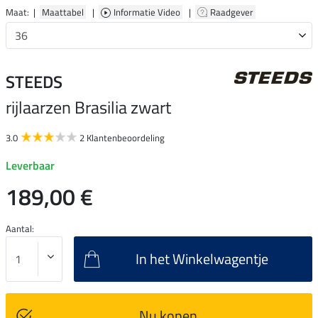
Maat: |
Maattabel
|
Informatie Video
|
Raadgever
STEEDS
rijlaarzen Brasilia zwart
3.0
2 Klantenbeoordeling
Leverbaar
189,00 €
Aantal:
In het Winkelwagentje
Nu kopen