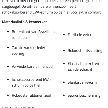
carrévorm met een geribd profiel voor een perfecte grip in de
stijgbeugel. De uitneembare binnenzool heeft
schokabsorberend EVA-schuim op de hiel voor extra comfort.
Materiaalinfo & kenmerken:
Buitenkant van Braziliaans
Flexibele veters
rundleder
Zachte varkensleder
Robuuste ritssluiting
voering
Elastische inzetten
Verwijderbare binnenzool
aan de schacht
Schokabsorberend EVA-
Slanke carrévorm
schuim op de hiel
Robuuste rubberen zool
Sporenbescherming