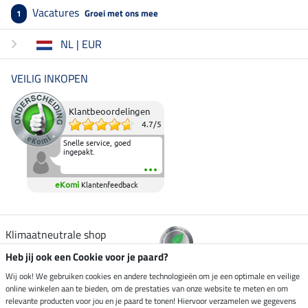
Vacatures
Groei met ons mee
1
NL | EUR
VEILIG INKOPEN
Klantbeoordelingen
4.7
/
5
Snelle service, goed
ingepakt.
eKomi
Klantenfeedback
Klimaatneutrale shop
Heb jij ook een Cookie voor je paard?
Verzending per
Wij ook! We gebruiken cookies en andere technologieën om je een optimale en veilige
online winkelen aan te bieden, om de prestaties van onze website te meten en om
relevante producten voor jou en je paard te tonen! Hiervoor verzamelen we gegevens