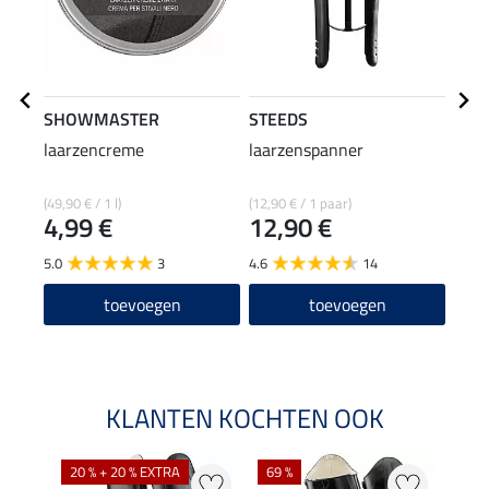
SHOWMASTER
STEEDS
effa
laarzencreme
laarzenspanner
laar
(49,90 € / 1 l)
(12,90 € / 1 paar)
(92,67
4,99 €
12,90 €
6,9
5.0
3
4.6
14
5.0
toevoegen
toevoegen
KLANTEN KOCHTEN OOK
20 % + 20 % EXTRA
69 %