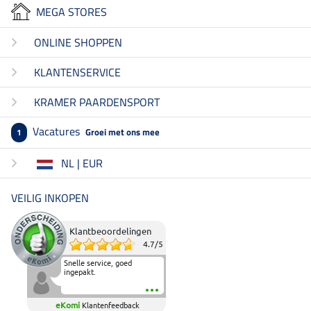
MEGA STORES
ONLINE SHOPPEN
KLANTENSERVICE
KRAMER PAARDENSPORT
Vacatures
Groei met ons mee
1
NL | EUR
VEILIG INKOPEN
Klantbeoordelingen
4.7
/
5
Snelle service, goed
ingepakt.
eKomi
Klantenfeedback