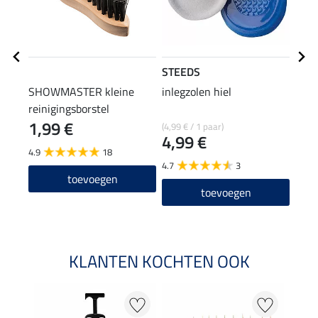
STEEDS
SHO
SHOWMASTER kleine
inlegzolen hiel
verz
reinigingsborstel
1,99 €
0,9
(4,99 € / 1 paar)
4,99 €
4.9
18
4.9
4.7
3
toevoegen
toevoegen
KLANTEN KOCHTEN OOK