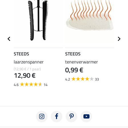
STEEDS
STEEDS
STEE
laarzenspanner
tenenverwarmer
laarz
0,99 €
14,
(12,90 € / 1 paar)
12,90 €
4.2
33
4.7
4.6
14