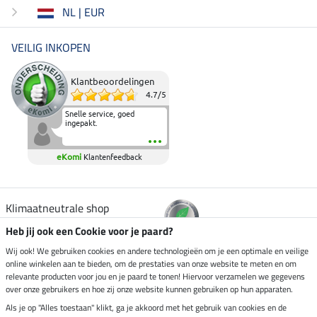
NL | EUR
VEILIG INKOPEN
Klantbeoordelingen
4.7
/
5
Snelle service, goed
ingepakt.
eKomi
Klantenfeedback
Klimaatneutrale shop
Heb jij ook een Cookie voor je paard?
Verzending per
Wij ook! We gebruiken cookies en andere technologieën om je een optimale en veilige
online winkelen aan te bieden, om de prestaties van onze website te meten en om
relevante producten voor jou en je paard te tonen! Hiervoor verzamelen we gegevens
over onze gebruikers en hoe zij onze website kunnen gebruiken op hun apparaten.
Veilig betalen met
Als je op "Alles toestaan" klikt, ga je akkoord met het gebruik van cookies en de