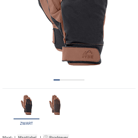
ZWART
Maat: |
Maattabel
|
Raadgever