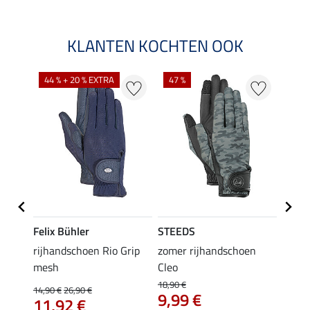
KLANTEN KOCHTEN OOK
44 % + 20 % EXTRA
47 %
21 %
Felix Bühler
STEEDS
Felix
rijhandschoen Rio Grip
zomer rijhandschoen
zomer
mesh
Cleo
17,90 
14,
18,90 €
14,90 €
26,90 €
9,99 €
11,92 €