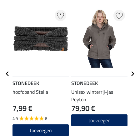
STONEDEEK
STONEDEEK
STO
hoofdband Stella
Unisex winterrij-jas
riem
Peyton
7,99 €
79,90 €
24
4.9
8
5.0
toevoegen
toevoegen