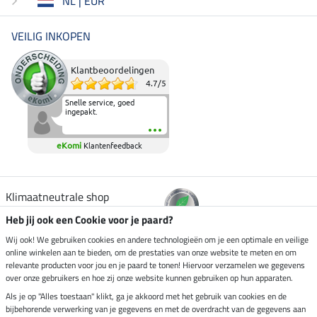
NL | EUR
VEILIG INKOPEN
Klantbeoordelingen
4.7
/
5
Snelle service, goed
ingepakt.
eKomi
Klantenfeedback
Klimaatneutrale shop
Heb jij ook een Cookie voor je paard?
Verzending per
Wij ook! We gebruiken cookies en andere technologieën om je een optimale en veilige
online winkelen aan te bieden, om de prestaties van onze website te meten en om
relevante producten voor jou en je paard te tonen! Hiervoor verzamelen we gegevens
over onze gebruikers en hoe zij onze website kunnen gebruiken op hun apparaten.
Veilig betalen met
Als je op "Alles toestaan" klikt, ga je akkoord met het gebruik van cookies en de
bijbehorende verwerking van je gegevens en met de overdracht van de gegevens aan