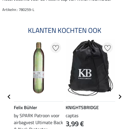
Artikelnr.: 780259-L
KLANTEN KOCHTEN OOK
Felix Bühler
KNIGHTSBRIDGE
SHO
by SPARK Patroon voor
captas
actie
3,99 €
airbagvest Ultimate Back
voor 