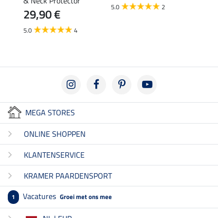
& Neck Protector
(59,50 €
5.0
2
11,
29,90 €
5.0
5.0
4
MEGA STORES
ONLINE SHOPPEN
KLANTENSERVICE
KRAMER PAARDENSPORT
Vacatures
Groei met ons mee
1