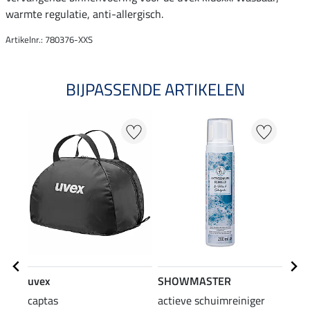
warmte regulatie, anti-allergisch.
Artikelnr.: 780376-XXS
BIJPASSENDE ARTIKELEN
uvex
SHOWMASTER
uvex
captas
actieve schuimreiniger
kids