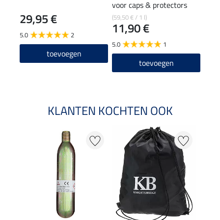
voor caps & protectors
29,95 €
84
(59,50 € / 1 l)
11,90 €
5.0
2
5.0
5.0
1
toevoegen
toevoegen
KLANTEN KOCHTEN OOK