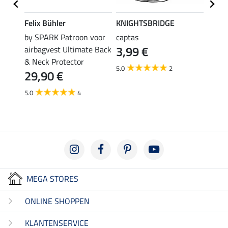
Felix Bühler
KNIGHTSBRIDGE
SHO
orsy
by SPARK Patroon voor
captas
actie
3,99 €
airbagvest Ultimate Back
voor 
& Neck Protector
(59,50 €
5.0
2
11,
29,90 €
5.0
5.0
4
MEGA STORES
ONLINE SHOPPEN
KLANTENSERVICE