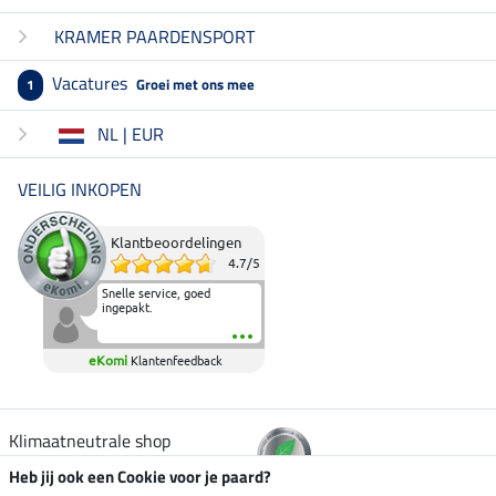
KRAMER PAARDENSPORT
Vacatures
Groei met ons mee
1
NL | EUR
VEILIG INKOPEN
Klantbeoordelingen
4.7
/
5
Snelle service, goed
ingepakt.
eKomi
Klantenfeedback
Klimaatneutrale shop
Heb jij ook een Cookie voor je paard?