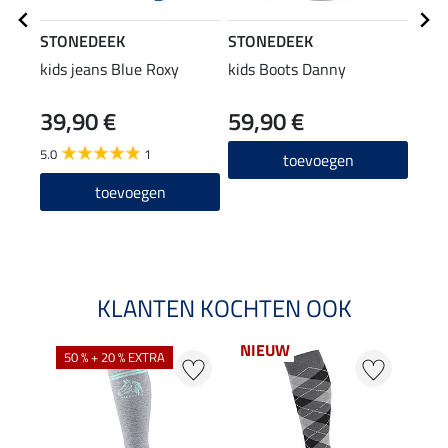
STONEDEEK
STONEDEEK
STO
kids jeans Blue Roxy
kids Boots Danny
kids
39,90 €
59,90 €
(19,90
19
5.0
1
toevoegen
4.0
toevoegen
KLANTEN KOCHTEN OOK
NIEUW
50 % + 20 % EXTRA
20 %