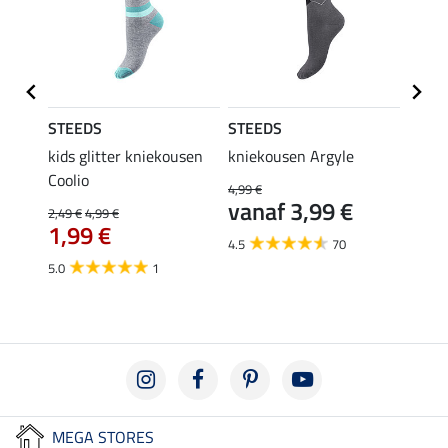
STEEDS
STEEDS
Felix
kids glitter kniekousen
kniekousen Argyle
kids 
Coolio
Colou
4,99 €
vanaf 3,99 €
2,49 €
4,99 €
5,99 €
1,99 €
van
4.5
70
5.0
1
4.5
MEGA STORES