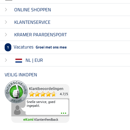
ONLINE SHOPPEN
KLANTENSERVICE
KRAMER PAARDENSPORT
Vacatures
Groei met ons mee
1
NL | EUR
VEILIG INKOPEN
Klantbeoordelingen
4.7
/
5
Snelle service, goed
ingepakt.
eKomi
Klantenfeedback