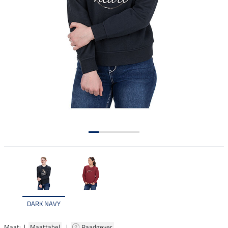
DARK NAVY
Maat: |
Maattabel
|
Raadgever