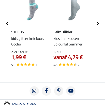
STEEDS
Felix Bühler
STEE
kids glitter kniekousen
kids kniekousen
kniek
Coolio
Colourful Summer
4,99 €
van
2,49 €
4,99 €
5,99 €
1,99 €
vanaf 4,79 €
4.5
5.0
1
4.5
2
MEGA STORES