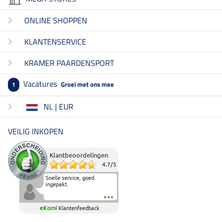
ONLINE SHOPPEN
KLANTENSERVICE
KRAMER PAARDENSPORT
Vacatures
Groei met ons mee
1
NL | EUR
VEILIG INKOPEN
Klantbeoordelingen
4.7
/
5
Snelle service, goed
ingepakt.
eKomi
Klantenfeedback