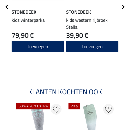
STONEDEEK
STONEDEEK
STO
kids winterparka
kids western rijbroek
hoof
Stella
79,90 €
39,90 €
5,99 
4,7
toevoegen
toevoegen
4.9
KLANTEN KOCHTEN OOK
NI
50 % + 20 % EXTRA
20 %