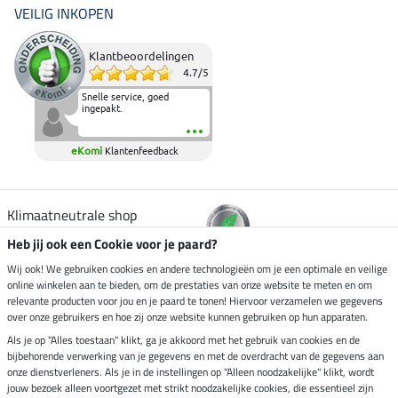
VEILIG INKOPEN
Klantbeoordelingen
4.7
/
5
Snelle service, goed
ingepakt.
eKomi
Klantenfeedback
Klimaatneutrale shop
Heb jij ook een Cookie voor je paard?
Verzending per
Wij ook! We gebruiken cookies en andere technologieën om je een optimale en veilige
online winkelen aan te bieden, om de prestaties van onze website te meten en om
relevante producten voor jou en je paard te tonen! Hiervoor verzamelen we gegevens
over onze gebruikers en hoe zij onze website kunnen gebruiken op hun apparaten.
Veilig betalen met
Als je op "Alles toestaan" klikt, ga je akkoord met het gebruik van cookies en de
bijbehorende verwerking van je gegevens en met de overdracht van de gegevens aan
onze dienstverleners. Als je in de instellingen op "Alleen noodzakelijke" klikt, wordt
jouw bezoek alleen voortgezet met strikt noodzakelijke cookies, die essentieel zijn