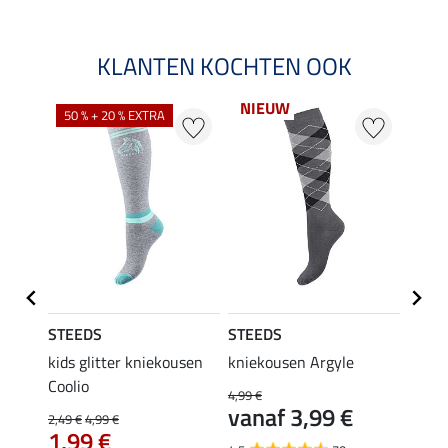
KLANTEN KOCHTEN OOK
NIEUW
50 % + 20 % EXTRA
20 %
STEEDS
STEEDS
Felix
kids glitter kniekousen
kniekousen Argyle
kids 
Coolio
Colou
4,99 €
vanaf 3,99 €
2,49 €
4,99 €
5,99 €
1,99 €
van