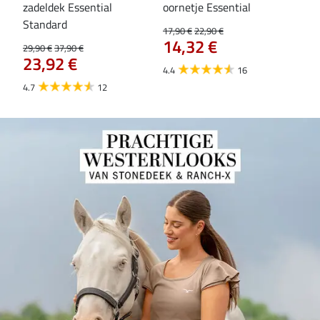
zadeldek Essential
oornetje Essential
Hoo
84
Standard
17,90 €
22,90 €
14,32 €
29,90 €
37,90 €
23,92 €
4.4
16
4.7
12