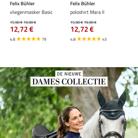
Felix Bühler
Felix Bühler
Fel
vliegenmasker Basic
poloshirt Mara II
Pul
vli
15,90 €
19,90 €
15,90 €
19,90 €
12,72 €
12,72 €
15,9
12
4.8
79
4.8
43
4.6