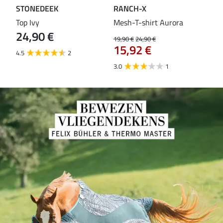
STONEDEEK
RANCH-X
ST
Top Ivy
Mesh-T-shirt Aurora
T-s
24,90 €
19,90 €
24,90 €
14,9
15,92 €
11
4.5
2
3.0
1
5.0