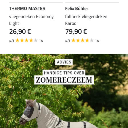
THERMO MASTER
Felix Bühler
TH
vliegendeken Economy
fullneck vliegendeken
vli
Light
Karoo
Wal
26,90 €
79,90 €
29
4.3
14
4.3
14
4.6