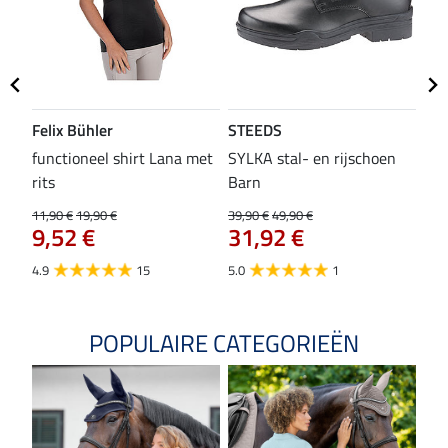
Felix Bühler
STEEDS
SH
functioneel shirt Lana met
SYLKA stal- en rijschoen
zad
rits
Barn
29,9
23
11,90 €
19,90 €
39,90 €
49,90 €
9,52 €
31,92 €
4.8
4.9
15
5.0
1
POPULAIRE CATEGORIEËN