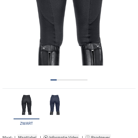
ZWART
Maat: |
Maattabel
|
Informatie Video
|
Raadgever