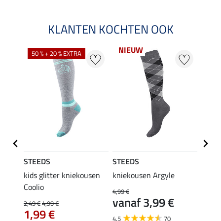
KLANTEN KOCHTEN OOK
NIEUW
50 % + 20 % EXTRA
20 %
STEEDS
STEEDS
Felix
kids glitter kniekousen
kniekousen Argyle
kids 
Coolio
Colou
4,99 €
vanaf 3,99 €
2,49 €
4,99 €
5,99 €
€
1,99 €
van
4.5
70