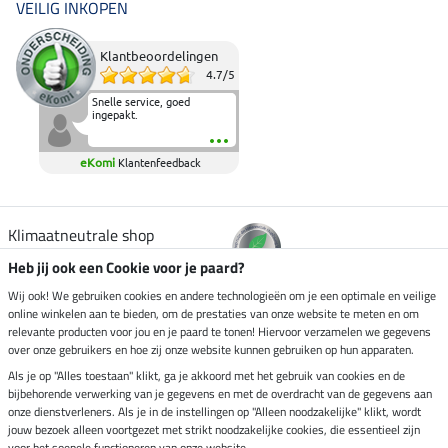
VEILIG INKOPEN
Klantbeoordelingen
4.7
/
5
Snelle service, goed
ingepakt.
eKomi
Klantenfeedback
Klimaatneutrale shop
Heb jij ook een Cookie voor je paard?
Verzending per
Wij ook! We gebruiken cookies en andere technologieën om je een optimale en veilige
online winkelen aan te bieden, om de prestaties van onze website te meten en om
relevante producten voor jou en je paard te tonen! Hiervoor verzamelen we gegevens
over onze gebruikers en hoe zij onze website kunnen gebruiken op hun apparaten.
Veilig betalen met
Als je op "Alles toestaan" klikt, ga je akkoord met het gebruik van cookies en de
bijbehorende verwerking van je gegevens en met de overdracht van de gegevens aan
onze dienstverleners. Als je in de instellingen op "Alleen noodzakelijke" klikt, wordt
jouw bezoek alleen voortgezet met strikt noodzakelijke cookies, die essentieel zijn
voor het soepele functioneren van onze website.