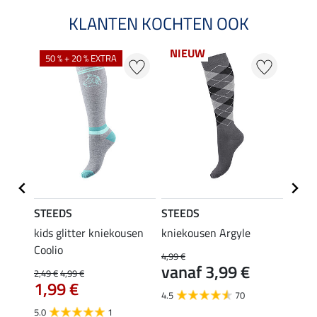
KLANTEN KOCHTEN OOK
NIEUW
50 % + 20 % EXTRA
20 %
STEEDS
STEEDS
Felix
kids glitter kniekousen
kniekousen Argyle
kids 
Coolio
Colou
4,99 €
vanaf 3,99 €
2,49 €
4,99 €
5,99 €
€
1,99 €
van
4.5
70
5.0
1
4.5