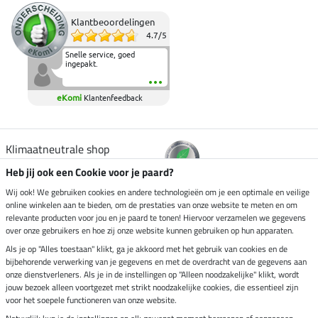
Klantbeoordelingen
4.7
/
5
Snelle service, goed
ingepakt.
eKomi
Klantenfeedback
Klimaatneutrale shop
Heb jij ook een Cookie voor je paard?
Verzending per
Wij ook! We gebruiken cookies en andere technologieën om je een optimale en veilige
online winkelen aan te bieden, om de prestaties van onze website te meten en om
relevante producten voor jou en je paard te tonen! Hiervoor verzamelen we gegevens
over onze gebruikers en hoe zij onze website kunnen gebruiken op hun apparaten.
Veilig betalen met
Als je op "Alles toestaan" klikt, ga je akkoord met het gebruik van cookies en de
bijbehorende verwerking van je gegevens en met de overdracht van de gegevens aan
onze dienstverleners. Als je in de instellingen op "Alleen noodzakelijke" klikt, wordt
jouw bezoek alleen voortgezet met strikt noodzakelijke cookies, die essentieel zijn
Impressum
voor het soepele functioneren van onze website.