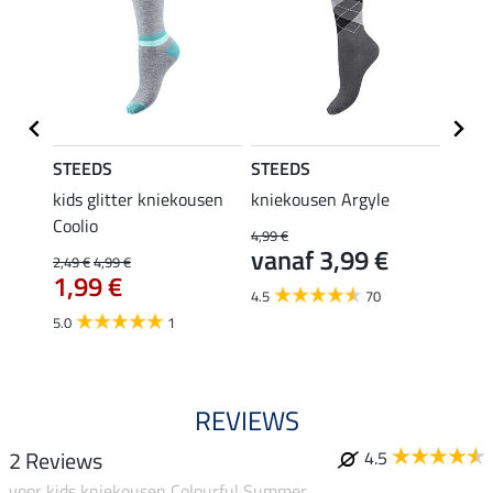
STEEDS
STEEDS
Felix
kids glitter kniekousen
kniekousen Argyle
kids 
Coolio
Colou
4,99 €
vanaf 3,99 €
2,49 €
4,99 €
5,99 €
1,99 €
van
4.5
70
5.0
1
4.5
REVIEWS
2 Reviews
4.5
voor kids kniekousen Colourful Summer