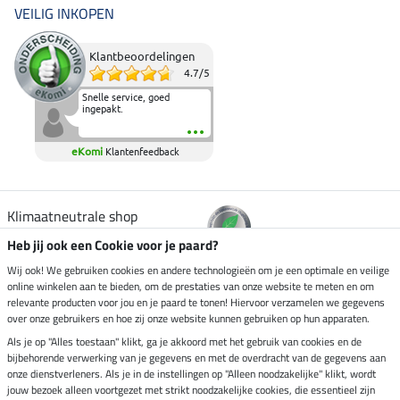
VEILIG INKOPEN
Klantbeoordelingen
4.7
/
5
Snelle service, goed
ingepakt.
eKomi
Klantenfeedback
Klimaatneutrale shop
Heb jij ook een Cookie voor je paard?
Verzending per
Wij ook! We gebruiken cookies en andere technologieën om je een optimale en veilige
online winkelen aan te bieden, om de prestaties van onze website te meten en om
relevante producten voor jou en je paard te tonen! Hiervoor verzamelen we gegevens
over onze gebruikers en hoe zij onze website kunnen gebruiken op hun apparaten.
Veilig betalen met
Als je op "Alles toestaan" klikt, ga je akkoord met het gebruik van cookies en de
bijbehorende verwerking van je gegevens en met de overdracht van de gegevens aan
onze dienstverleners. Als je in de instellingen op "Alleen noodzakelijke" klikt, wordt
jouw bezoek alleen voortgezet met strikt noodzakelijke cookies, die essentieel zijn