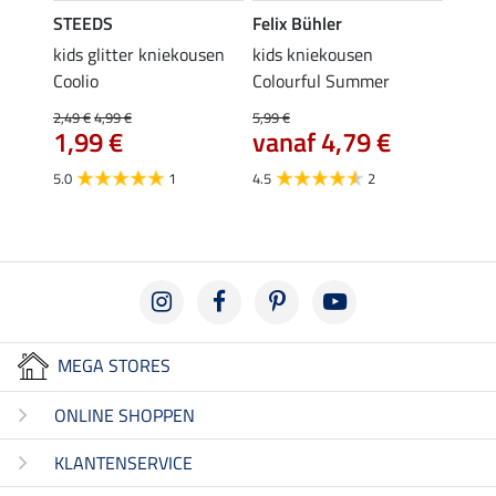
STEEDS
Felix Bühler
STEE
kids glitter kniekousen
kids kniekousen
kniek
Coolio
Colourful Summer
4,99 €
van
2,49 €
4,99 €
5,99 €
1,99 €
vanaf 4,79 €
4.5
5.0
1
4.5
2
MEGA STORES
ONLINE SHOPPEN
KLANTENSERVICE