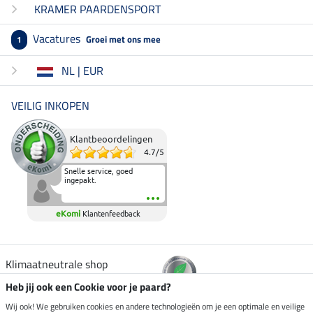
KRAMER PAARDENSPORT
Vacatures
Groei met ons mee
1
NL | EUR
VEILIG INKOPEN
Klantbeoordelingen
4.7
/
5
Snelle service, goed
ingepakt.
eKomi
Klantenfeedback
Klimaatneutrale shop
Heb jij ook een Cookie voor je paard?
Verzending per
Wij ook! We gebruiken cookies en andere technologieën om je een optimale en veilige