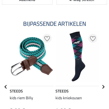
BIJPASSENDE ARTIKELEN
20
STEEDS
STEEDS
STE
kids riem Billy
kids kniekousen
kids
capu