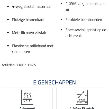
1 GSM-zakje met rits op
4-weg stretchmateriaal
zij
Pluizige binnenkant
Flexbiele beenboorden
Sneeuwvlokjsprint op de
Met siliconen zitvlak
achterzak
Elastische tailleband met
riemlussen
Artikelnr.: 830037-116-S
EIGENSCHAPPEN
Ademend
4-Way Stretch