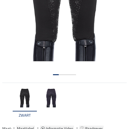
ZWART
Maat: |
Maattabel
|
Informatie Video
|
Raadgever