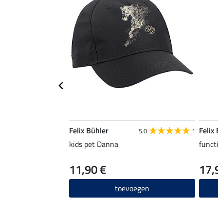
Felix Bühler
Felix
5.0
1
kids pet Danna
funct
11,90 €
17,
toevoegen