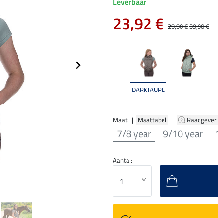
Leverbaar
23,92 €
29,90 €
39,90 €
DARKTAUPE
Maat: |
Maattabel
|
Raadgever
7/8 year
9/10 year
Aantal: