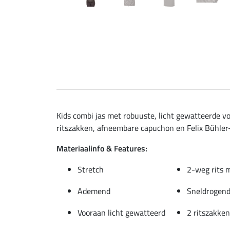
Kids combi jas met robuuste, licht gewatteerde v
ritszakken, afneembare capuchon en Felix Bühler-p
Materiaalinfo & Features:
Stretch
2-weg rits 
Ademend
Sneldrogen
Vooraan licht gewatteerd
2 ritszakken