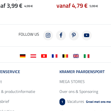
af 3,99 €
vanaf 4,79 €
4,99 €
5,99 €
FOLLOW US
ENSERVICE
KRAMER PAARDENSPORT
ct
MEGA STORES
 & productinformatie
Over ons & Sponsoring
brief
Vacatures
Groei met ons me
1