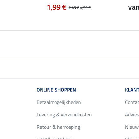
0 €
1,99 €
van
24,90 €
2,49 €
4,99 €
ONLINE SHOPPEN
KLANT
Betaalmogelijkheden
Conta
Levering & verzendkosten
Advies
Retour & herroeping
Nieuws