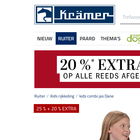
NIEUW
RUITER
PAARD
THEMA'S
Ruiter
Kids rijkleding
kids combi jas Dane
25 % + 20 % EXTRA