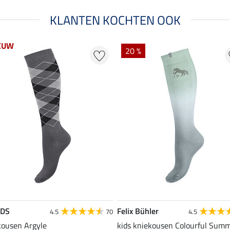
KLANTEN KOCHTEN OOK
EUW
20 %
EDS
Felix Bühler
4.5
70
4.5
kousen Argyle
kids kniekousen Colourful Sum