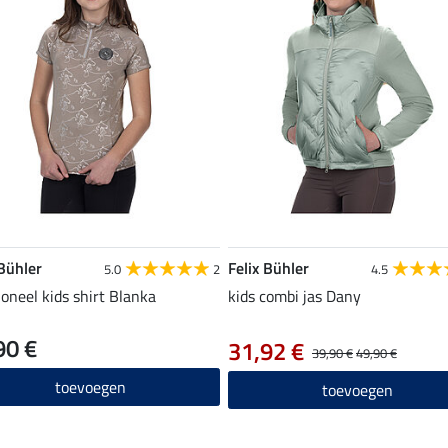
 Bühler
Felix Bühler
5.0
2
4.5
ioneel kids shirt Blanka
kids combi jas Dany
90 €
31,92 €
39,90 €
49,90 €
toevoegen
toevoegen