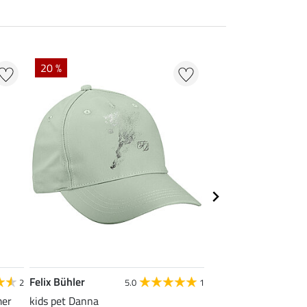
20 %
40 %
Felix Bühler
Felix Bühler
2
5.0
1
4
mer
kids pet Danna
functioneel wedstrijd