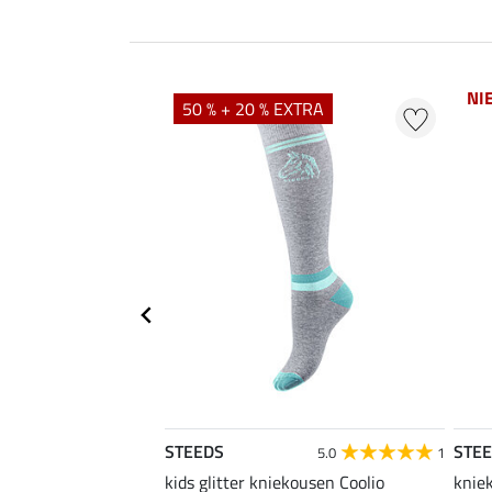
NI
50 % + 20 % EXTRA
STEEDS
STE
4.4
16
5.0
1
rijdshirt Jule
kids glitter kniekousen Coolio
knie