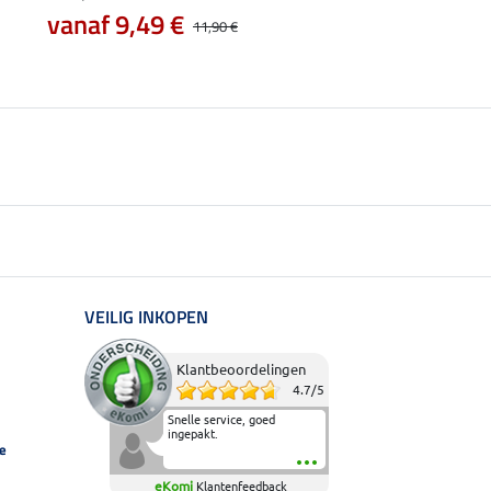
vanaf 9,49 €
vanaf 14,90 €
11,90 €
VEILIG INKOPEN
Klantbeoordelingen
4.7
/
5
Snelle service, goed
ingepakt.
e
eKomi
Klantenfeedback